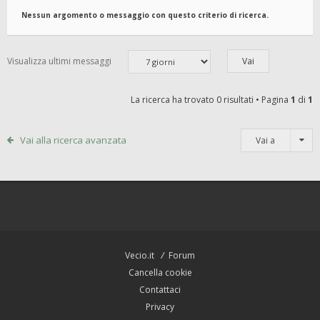
Nessun argomento o messaggio con questo criterio di ricerca.
Visualizza ultimi messaggi
La ricerca ha trovato 0 risultati • Pagina
1
di
1
Vai alla ricerca avanzata
Vai a
Vecio.it
Forum
Cancella cookie
Contattaci
Privacy