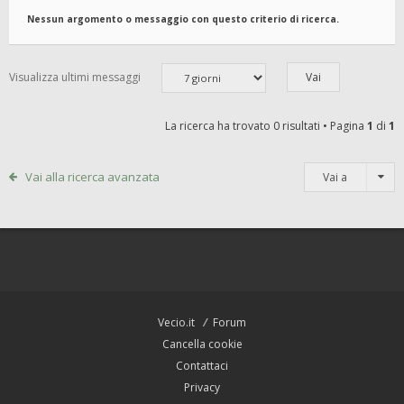
Nessun argomento o messaggio con questo criterio di ricerca.
Visualizza ultimi messaggi
La ricerca ha trovato 0 risultati • Pagina
1
di
1
Vai alla ricerca avanzata
Vai a
Vecio.it
Forum
Cancella cookie
Contattaci
Privacy