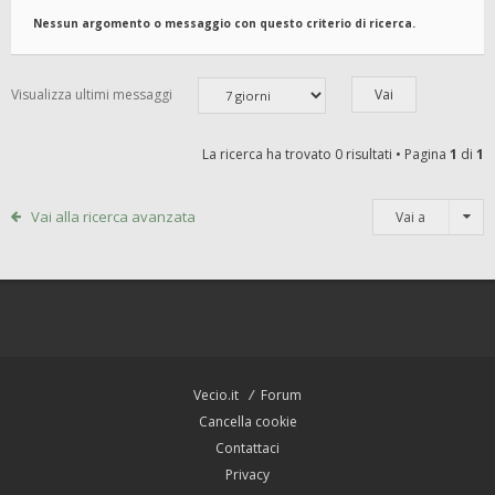
Nessun argomento o messaggio con questo criterio di ricerca.
Visualizza ultimi messaggi
La ricerca ha trovato 0 risultati • Pagina
1
di
1
Vai alla ricerca avanzata
Vai a
Vecio.it
Forum
Cancella cookie
Contattaci
Privacy