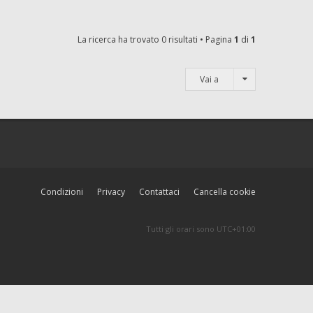
La ricerca ha trovato 0 risultati • Pagina
1
di
1
Vai a
Condizioni
Privacy
Contattaci
Cancella cookie
Tutti gli orari sono
UTC+01:00