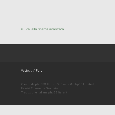
Vai alla ricerca avanzata
Vecio.it
Forum
Creato da
phpBB
® Forum Software © phpBB Limited
Hawiki Theme by
Gramziu
Traduzione Italiana
phpBB-Italia.it