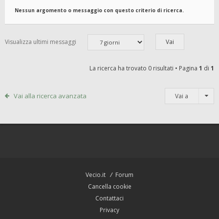
Nessun argomento o messaggio con questo criterio di ricerca.
Visualizza ultimi messaggi
La ricerca ha trovato 0 risultati • Pagina
1
di
1
Vai alla ricerca avanzata
Vai a
Vecio.it
Forum
Cancella cookie
Contattaci
Privacy