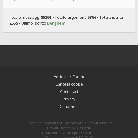
Totale messaggi
85391
• Totale argomenti
5366
• Totale iscritti
2555
• Ultimo iscritto
Berghem
Vecio.it
Forum
Cancella cookie
Contattaci
Privacy
Condizioni
Creato da
phpBB
® Forum Software © phpBB Limited
Hawiki Theme by
Gramziu
Traduzione Italiana
phpBB-Italia.it
Tutti gli orari sono
UTC+01:00