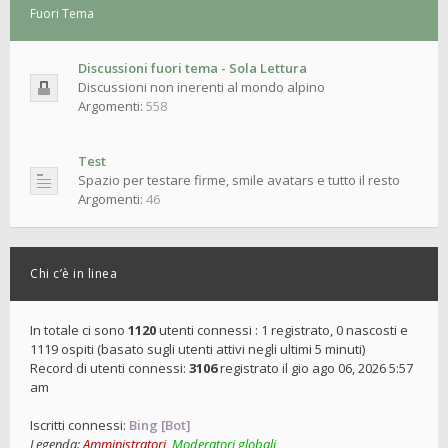
Fuori Tema
Discussioni fuori tema - Sola Lettura
Discussioni non inerenti al mondo alpino
Argomenti:
558
Test
Spazio per testare firme, smile avatars e tutto il resto
Argomenti:
46
Chi c’è in linea
In totale ci sono
1120
utenti connessi : 1 registrato, 0 nascosti e
1119 ospiti (basato sugli utenti attivi negli ultimi 5 minuti)
Record di utenti connessi:
3106
registrato il gio ago 06, 2026 5:57
am
Iscritti connessi:
Bing [Bot]
Legenda:
Amministratori
,
Moderatori globali