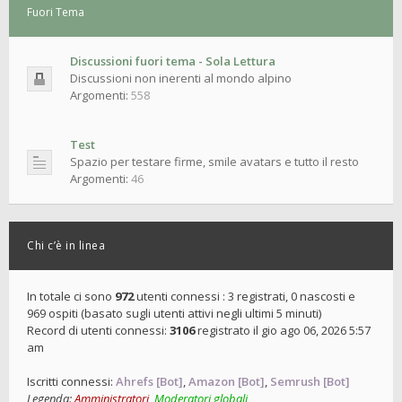
Fuori Tema
Discussioni fuori tema - Sola Lettura
Discussioni non inerenti al mondo alpino
Argomenti:
558
Test
Spazio per testare firme, smile avatars e tutto il resto
Argomenti:
46
Chi c’è in linea
In totale ci sono
972
utenti connessi : 3 registrati, 0 nascosti e
969 ospiti (basato sugli utenti attivi negli ultimi 5 minuti)
Record di utenti connessi:
3106
registrato il gio ago 06, 2026 5:57
am
Iscritti connessi:
Ahrefs [Bot]
,
Amazon [Bot]
,
Semrush [Bot]
Legenda:
Amministratori
,
Moderatori globali