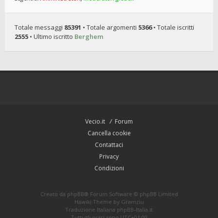
Totale messaggi
85391
• Totale argomenti
5366
• Totale iscritti
2555
• Ultimo iscritto
Berghem
Vecio.it
Forum
Cancella cookie
Contattaci
Privacy
Condizioni
Creato da
phpBB
® Forum Software © phpBB Limited
Hawiki Theme by
Gramziu
Traduzione Italiana
phpBB-Italia.it
Tutti gli orari sono
UTC+01:00