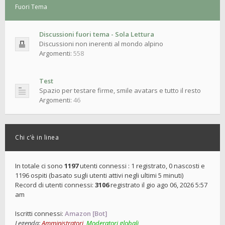
Fuori Tema
Discussioni fuori tema - Sola Lettura
Discussioni non inerenti al mondo alpino
Argomenti:
558
Test
Spazio per testare firme, smile avatars e tutto il resto
Argomenti:
46
Chi c’è in linea
In totale ci sono
1197
utenti connessi : 1 registrato, 0 nascosti e
1196 ospiti (basato sugli utenti attivi negli ultimi 5 minuti)
Record di utenti connessi:
3106
registrato il gio ago 06, 2026 5:57
am
Iscritti connessi:
Amazon [Bot]
Legenda:
Amministratori
,
Moderatori globali