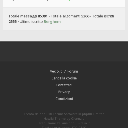
Totale messaggi
85391
• Totale argomenti
5366
• Totale iscritti
2555
• Ultimo iscritto
Berghem
Vecio.it
Forum
Cancella cookie
Contattaci
Privacy
Condizioni
Creato da
phpBB
® Forum Software © phpBB Limited
Hawiki Theme by
Gramziu
Traduzione Italiana
phpBB-Italia.it
Tutti gli orari sono
UTC+01:00