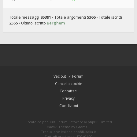
Totale messaggi
85391
• Totale argomenti
5366
• Totale iscritti
2555
• Ultimo iscritto
Berghem
Vecio.it
Forum
Cancella cookie
Contattaci
Privacy
Condizioni
Creato da
phpBB
® Forum Software © phpBB Limited
Hawiki Theme by
Gramziu
Traduzione Italiana
phpBB-Italia.it
Tutti gli orari sono
UTC+01:00