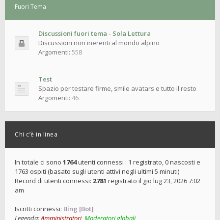
Fuori Tema
Discussioni fuori tema - Sola Lettura
Discussioni non inerenti al mondo alpino
Argomenti:
558
Test
Spazio per testare firme, smile avatars e tutto il resto
Argomenti:
46
Chi c’è in linea
In totale ci sono
1764
utenti connessi : 1 registrato, 0 nascosti e
1763 ospiti (basato sugli utenti attivi negli ultimi 5 minuti)
Record di utenti connessi:
2781
registrato il gio lug 23, 2026 7:02
am
Iscritti connessi:
Bing [Bot]
Legenda:
Amministratori
,
Moderatori globali