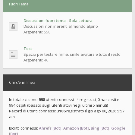
Fuori Tema
Discussioni fuori tema - Sola Lettura
Discussioni non inerenti al mondo alpino
Argomenti:
558
Test
Spazio per testare firme, smile avatars e tutto il resto
Argomenti:
46
Chi c’è in linea
In totale ci sono
998
utenti connessi : 4 registrati, 0 nascosti e
994 ospiti (basato sugli utenti attivi negli ultimi 5 minuti)
Record di utenti connessi:
3106
registrato il gio ago 06, 2026 5:57
am
Iscritti connessi:
Ahrefs [Bot]
,
Amazon [Bot]
,
Bing [Bot]
,
Google
[Bot]