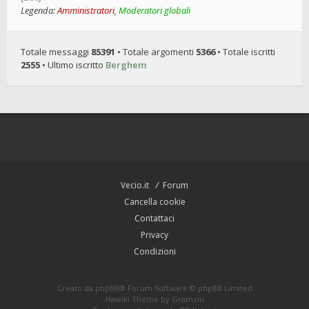
Legenda:
Amministratori
,
Moderatori globali
Totale messaggi
85391
• Totale argomenti
5366
• Totale iscritti
2555
• Ultimo iscritto
Berghem
Vecio.it
Forum
Cancella cookie
Contattaci
Privacy
Condizioni
Creato da
phpBB
® Forum Software © phpBB Limited
Hawiki Theme by
Gramziu