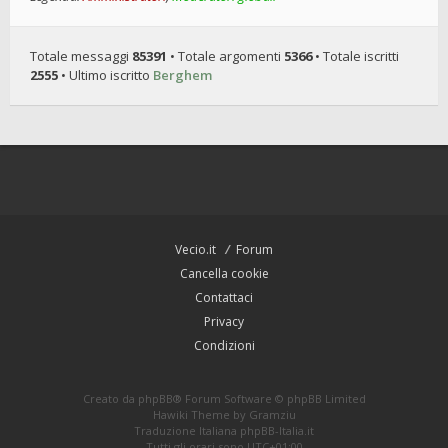
Totale messaggi
85391
• Totale argomenti
5366
• Totale iscritti
2555
• Ultimo iscritto
Berghem
Vecio.it
Forum
Cancella cookie
Contattaci
Privacy
Condizioni
Creato da
phpBB
® Forum Software © phpBB Limited
Hawiki Theme by
Gramziu
Traduzione Italiana
phpBB-Italia.it
Tutti gli orari sono
UTC+01:00