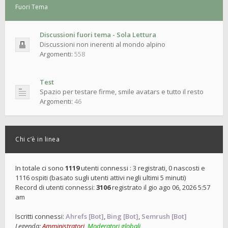
Fuori Tema
Discussioni fuori tema - Sola Lettura
Discussioni non inerenti al mondo alpino
Argomenti:
558
Test
Spazio per testare firme, smile avatars e tutto il resto
Argomenti:
46
Chi c’è in linea
In totale ci sono
1119
utenti connessi : 3 registrati, 0 nascosti e
1116 ospiti (basato sugli utenti attivi negli ultimi 5 minuti)
Record di utenti connessi:
3106
registrato il gio ago 06, 2026 5:57
am
Iscritti connessi:
Ahrefs [Bot]
,
Bing [Bot]
,
Semrush [Bot]
Legenda:
Amministratori
,
Moderatori globali