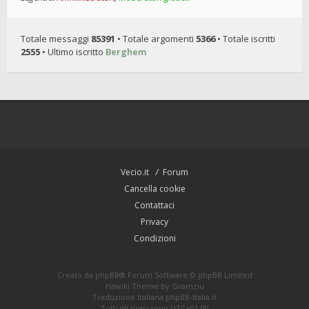
Totale messaggi
85391
• Totale argomenti
5366
• Totale iscritti
2555
• Ultimo iscritto
Berghem
Vecio.it
Forum
Cancella cookie
Contattaci
Privacy
Condizioni
Creato da
phpBB
® Forum Software © phpBB Limited
Hawiki Theme by
Gramziu
Traduzione Italiana
phpBB-Italia.it
Tutti gli orari sono
UTC+01:00