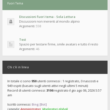
Fuori Tema
Discussioni fuori tema - Sola Lettura
Discussioni non inerenti al mondo alpino
Argomenti:
558
Test
Spazio per testare firme, smile avatars e tutto il resto
Argomenti:
46
Chi c’è in linea
In totale ci sono
950
utenti connessi : 1 registrato, 0 nascosti e
949 ospiti (basato sugli utenti attivi negli ultimi 5 minuti)
Record di utenti connessi:
3106
registrato il gio ago 06, 2026 5:57
am
Iscritti connessi:
Bing [Bot]
Legenda:
Amministratori
,
Moderatori globali