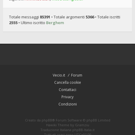
Totale messaggi
85391
• Totale argomenti
5366
• Totale iscritti
2555
• Ultimo iscritto
Berghem
Vecio.it
Forum
Cancella cookie
Contattaci
Privacy
Condizioni
Creato da
phpBB
® Forum Software © phpBB Limited
Hawiki Theme by
Gramziu
Traduzione Italiana
phpBB-Italia.it
Tutti gli orari sono
UTC+01:00