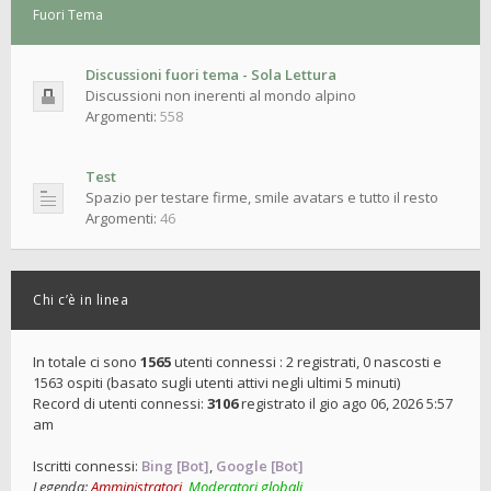
Fuori Tema
Discussioni fuori tema - Sola Lettura
Discussioni non inerenti al mondo alpino
Argomenti:
558
Test
Spazio per testare firme, smile avatars e tutto il resto
Argomenti:
46
Chi c’è in linea
In totale ci sono
1565
utenti connessi : 2 registrati, 0 nascosti e
1563 ospiti (basato sugli utenti attivi negli ultimi 5 minuti)
Record di utenti connessi:
3106
registrato il gio ago 06, 2026 5:57
am
Iscritti connessi:
Bing [Bot]
,
Google [Bot]
Legenda:
Amministratori
,
Moderatori globali