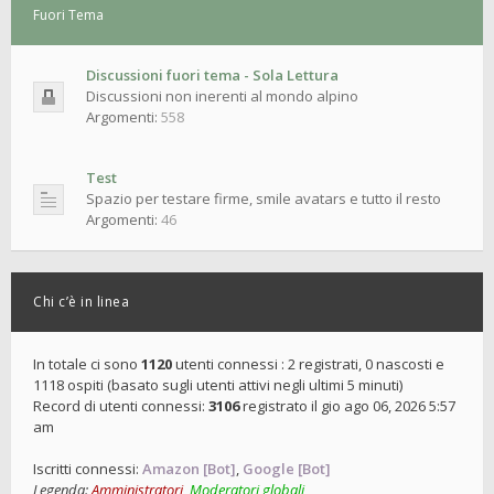
Fuori Tema
Discussioni fuori tema - Sola Lettura
Discussioni non inerenti al mondo alpino
Argomenti:
558
Test
Spazio per testare firme, smile avatars e tutto il resto
Argomenti:
46
Chi c’è in linea
In totale ci sono
1120
utenti connessi : 2 registrati, 0 nascosti e
1118 ospiti (basato sugli utenti attivi negli ultimi 5 minuti)
Record di utenti connessi:
3106
registrato il gio ago 06, 2026 5:57
am
Iscritti connessi:
Amazon [Bot]
,
Google [Bot]
Legenda:
Amministratori
,
Moderatori globali