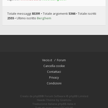
Totale messaggi
85391
• Totale argomenti
5366
• Totale iscritti
2555
• Ultimo iscritto
Berghem
Vecio.it
Forum
Cancella cookie
Contattaci
Privacy
Condizioni
Creato da
phpBB
® Forum Software © phpBB Limited
Hawiki Theme by
Gramziu
Traduzione Italiana
phpBB-Italia.it
Tutti gli orari sono
UTC+01:00