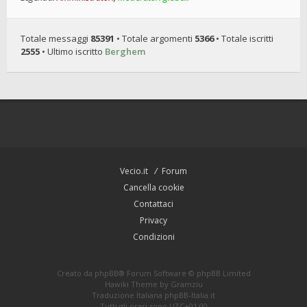
Totale messaggi
85391
• Totale argomenti
5366
• Totale iscritti
2555
• Ultimo iscritto
Berghem
Vecio.it
Forum
Cancella cookie
Contattaci
Privacy
Condizioni
Creato da
phpBB
® Forum Software © phpBB Limited
Hawiki Theme by
Gramziu
Traduzione Italiana
phpBB-Italia.it
Tutti gli orari sono
UTC+01:00