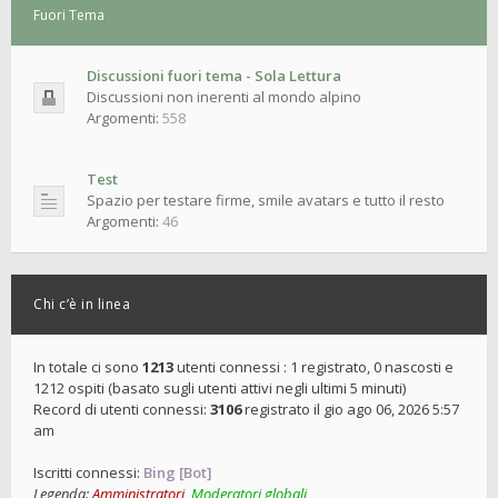
Fuori Tema
Discussioni fuori tema - Sola Lettura
Discussioni non inerenti al mondo alpino
Argomenti:
558
Test
Spazio per testare firme, smile avatars e tutto il resto
Argomenti:
46
Chi c’è in linea
In totale ci sono
1213
utenti connessi : 1 registrato, 0 nascosti e
1212 ospiti (basato sugli utenti attivi negli ultimi 5 minuti)
Record di utenti connessi:
3106
registrato il gio ago 06, 2026 5:57
am
Iscritti connessi:
Bing [Bot]
Legenda:
Amministratori
,
Moderatori globali