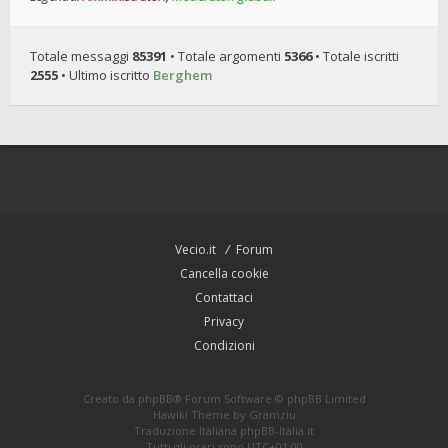
Totale messaggi
85391
• Totale argomenti
5366
• Totale iscritti
2555
• Ultimo iscritto
Berghem
Vecio.it
Forum
Cancella cookie
Contattaci
Privacy
Condizioni
Creato da
phpBB
® Forum Software © phpBB Limited
Hawiki Theme by
Gramziu
Traduzione Italiana
phpBB-Italia.it
Tutti gli orari sono
UTC+01:00