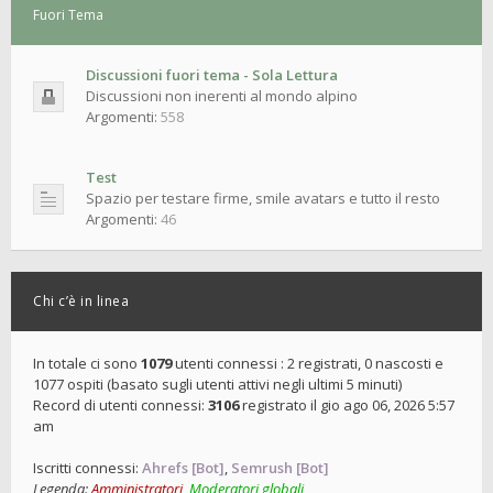
Fuori Tema
Discussioni fuori tema - Sola Lettura
Discussioni non inerenti al mondo alpino
Argomenti:
558
Test
Spazio per testare firme, smile avatars e tutto il resto
Argomenti:
46
Chi c’è in linea
In totale ci sono
1079
utenti connessi : 2 registrati, 0 nascosti e
1077 ospiti (basato sugli utenti attivi negli ultimi 5 minuti)
Record di utenti connessi:
3106
registrato il gio ago 06, 2026 5:57
am
Iscritti connessi:
Ahrefs [Bot]
,
Semrush [Bot]
Legenda:
Amministratori
,
Moderatori globali