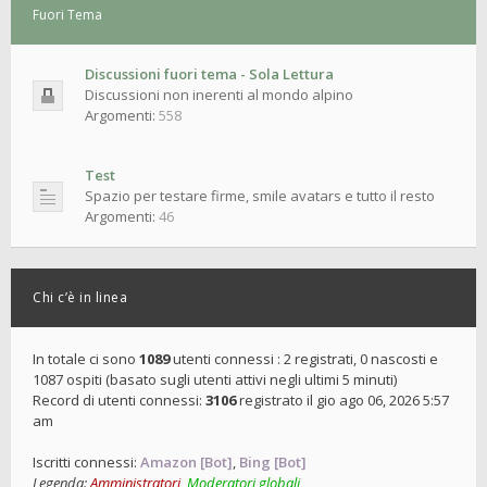
Fuori Tema
Discussioni fuori tema - Sola Lettura
Discussioni non inerenti al mondo alpino
Argomenti:
558
Test
Spazio per testare firme, smile avatars e tutto il resto
Argomenti:
46
Chi c’è in linea
In totale ci sono
1089
utenti connessi : 2 registrati, 0 nascosti e
1087 ospiti (basato sugli utenti attivi negli ultimi 5 minuti)
Record di utenti connessi:
3106
registrato il gio ago 06, 2026 5:57
am
Iscritti connessi:
Amazon [Bot]
,
Bing [Bot]
Legenda:
Amministratori
,
Moderatori globali