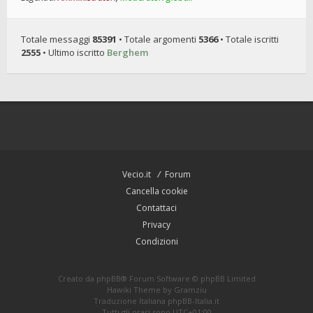
Totale messaggi
85391
• Totale argomenti
5366
• Totale iscritti
2555
• Ultimo iscritto
Berghem
Vecio.it
Forum
Cancella cookie
Contattaci
Privacy
Condizioni
Creato da
phpBB
® Forum Software © phpBB Limited
Hawiki Theme by
Gramziu
Traduzione Italiana
phpBB-Italia.it
Tutti gli orari sono
UTC+01:00