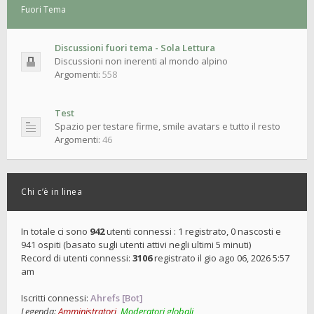
Fuori Tema
Discussioni fuori tema - Sola Lettura
Discussioni non inerenti al mondo alpino
Argomenti:
558
Test
Spazio per testare firme, smile avatars e tutto il resto
Argomenti:
46
Chi c’è in linea
In totale ci sono
942
utenti connessi : 1 registrato, 0 nascosti e
941 ospiti (basato sugli utenti attivi negli ultimi 5 minuti)
Record di utenti connessi:
3106
registrato il gio ago 06, 2026 5:57
am
Iscritti connessi:
Ahrefs [Bot]
Legenda:
Amministratori
,
Moderatori globali