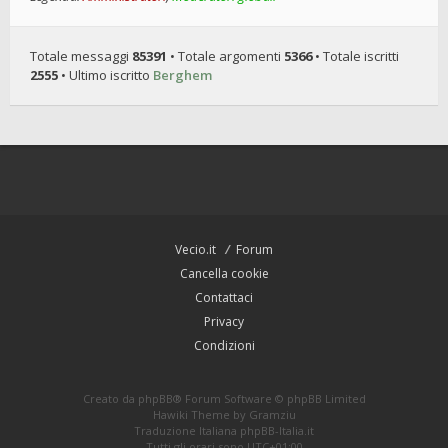
Totale messaggi
85391
• Totale argomenti
5366
• Totale iscritti
2555
• Ultimo iscritto
Berghem
Vecio.it
Forum
Cancella cookie
Contattaci
Privacy
Condizioni
Creato da
phpBB
® Forum Software © phpBB Limited
Hawiki Theme by
Gramziu
Traduzione Italiana
phpBB-Italia.it
Tutti gli orari sono
UTC+01:00