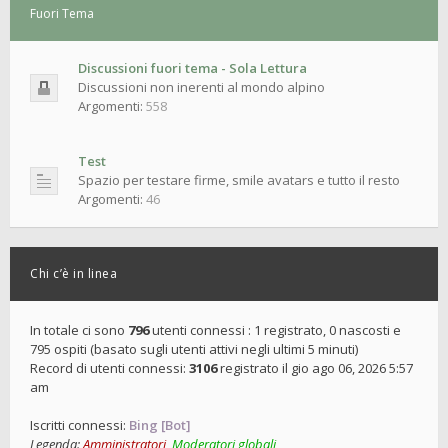
Fuori Tema
Discussioni fuori tema - Sola Lettura
Discussioni non inerenti al mondo alpino
Argomenti:
558
Test
Spazio per testare firme, smile avatars e tutto il resto
Argomenti:
46
Chi c’è in linea
In totale ci sono
796
utenti connessi : 1 registrato, 0 nascosti e
795 ospiti (basato sugli utenti attivi negli ultimi 5 minuti)
Record di utenti connessi:
3106
registrato il gio ago 06, 2026 5:57
am
Iscritti connessi:
Bing [Bot]
Legenda:
Amministratori
,
Moderatori globali