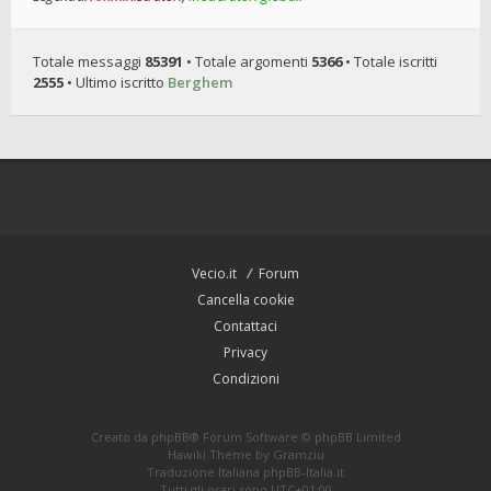
Totale messaggi
85391
• Totale argomenti
5366
• Totale iscritti
2555
• Ultimo iscritto
Berghem
Vecio.it
Forum
Cancella cookie
Contattaci
Privacy
Condizioni
Creato da
phpBB
® Forum Software © phpBB Limited
Hawiki Theme by
Gramziu
Traduzione Italiana
phpBB-Italia.it
Tutti gli orari sono
UTC+01:00