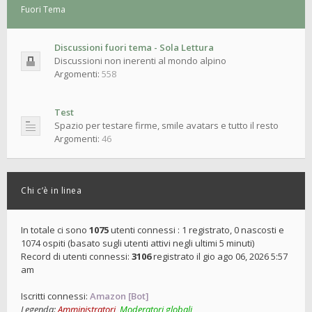
Fuori Tema
Discussioni fuori tema - Sola Lettura
Discussioni non inerenti al mondo alpino
Argomenti:
558
Test
Spazio per testare firme, smile avatars e tutto il resto
Argomenti:
46
Chi c’è in linea
In totale ci sono
1075
utenti connessi : 1 registrato, 0 nascosti e
1074 ospiti (basato sugli utenti attivi negli ultimi 5 minuti)
Record di utenti connessi:
3106
registrato il gio ago 06, 2026 5:57
am
Iscritti connessi:
Amazon [Bot]
Legenda:
Amministratori
,
Moderatori globali