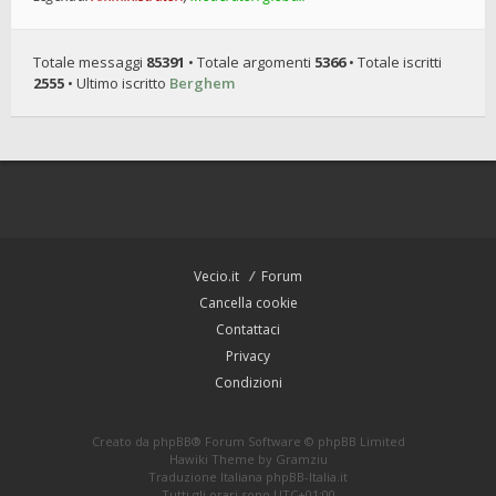
Totale messaggi
85391
• Totale argomenti
5366
• Totale iscritti
2555
• Ultimo iscritto
Berghem
Vecio.it
Forum
Cancella cookie
Contattaci
Privacy
Condizioni
Creato da
phpBB
® Forum Software © phpBB Limited
Hawiki Theme by
Gramziu
Traduzione Italiana
phpBB-Italia.it
Tutti gli orari sono
UTC+01:00