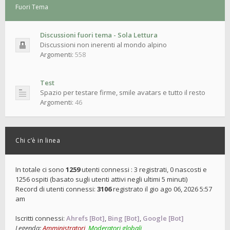
Fuori Tema
Discussioni fuori tema - Sola Lettura
Discussioni non inerenti al mondo alpino
Argomenti:
558
Test
Spazio per testare firme, smile avatars e tutto il resto
Argomenti:
46
Chi c’è in linea
In totale ci sono
1259
utenti connessi : 3 registrati, 0 nascosti e
1256 ospiti (basato sugli utenti attivi negli ultimi 5 minuti)
Record di utenti connessi:
3106
registrato il gio ago 06, 2026 5:57
am
Iscritti connessi:
Ahrefs [Bot]
,
Bing [Bot]
,
Google [Bot]
Legenda:
Amministratori
,
Moderatori globali