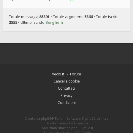
Totale messaggi
85391
• Totale argomenti
5366
• Totale iscritti
2555
• Ultimo iscritto
Berghem
Vecio.it
Forum
Cancella cookie
Contattaci
Privacy
Condizioni
Creato da
phpBB
® Forum Software © phpBB Limited
Hawiki Theme by
Gramziu
Traduzione Italiana
phpBB-Italia.it
Tutti gli orari sono
UTC+01:00