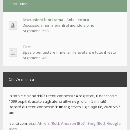
Fuori Tema
Discussioni fuori tema - Sola Lettura
Discussioni non inerenti al mondo alpino
Argomenti:
558
Test
Spazio per testare firme, smile avatars e tutto il resto
Argomenti:
46
Chi c’è in linea
In totale ci sono
1103
utenti connessi : 4 registrati, 0 nascosti e
1099 ospiti (basato sugli utenti attivi negli ultimi 5 minuti)
Record di utenti connessi:
3106
registrato il gio ago 06, 2026 5:57
am
Iscritti connessi:
Ahrefs [Bot]
,
Amazon [Bot]
,
Bing [Bot]
,
Google
[Bot]