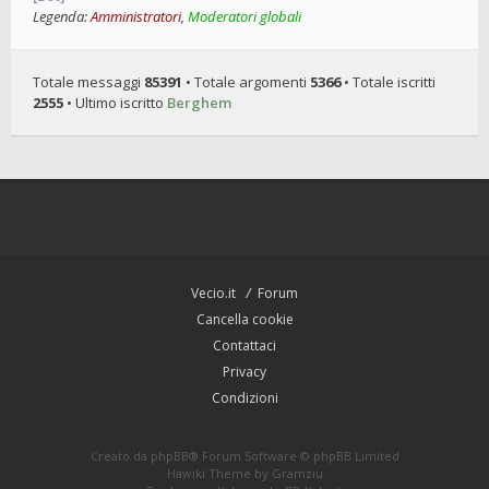
Legenda:
Amministratori
,
Moderatori globali
Totale messaggi
85391
• Totale argomenti
5366
• Totale iscritti
2555
• Ultimo iscritto
Berghem
Vecio.it
Forum
Cancella cookie
Contattaci
Privacy
Condizioni
Creato da
phpBB
® Forum Software © phpBB Limited
Hawiki Theme by
Gramziu