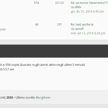
558
22120
Re: un nuovo fanarresto??
da
RMV
gio dic 15, 2016 6:45 pm
46
297
Re: test anche io
da
axtolf
resto
mer set 12, 2018 8:28 pm
i e 936 ospiti (basato sugli utenti attivi negli ultimi 5 minuti)
026 5:57 am
ritti
2555
• Ultimo iscritto
Berghem