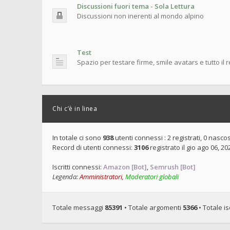
Discussioni fuori tema - Sola Lettura
Discussioni non inerenti al mondo alpino
Test
Spazio per testare firme, smile avatars e tutto il 
Chi c’è in linea
In totale ci sono
938
utenti connessi : 2 registrati, 0 nascost
Record di utenti connessi:
3106
registrato il gio ago 06, 2
Iscritti connessi:
Amazon [Bot]
,
Semrush [Bot]
Legenda:
Amministratori
,
Moderatori globali
Totale messaggi
85391
• Totale argomenti
5366
• Totale isc