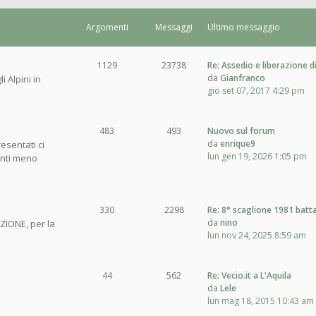
Argomenti
Messaggi
Ultimo messaggio
1129
23738
Re: Assedio e liberazione d
da
Gianfranco
i Alpini in
gio set 07, 2017 4:29 pm
483
493
Nuovo sul forum
da
enrique9
esentati ci
lun gen 19, 2026 1:05 pm
enti meno
330
2298
Re: 8° scaglione 1981 batt
da
nino
ZIONE, per la
lun nov 24, 2025 8:59 am
44
562
Re: Vecio.it a L'Aquila
da
Lele
lun mag 18, 2015 10:43 am