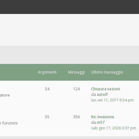
Argomenti
Messaggi
Ultimo messaggio
54
124
Chiusura sezioni
da
axtolf
ratore
lun set 11, 2017 6:54 pm
55
356
Re: invasione
da
m57
e funzioni
sab gen 17, 2026 3:07 pm