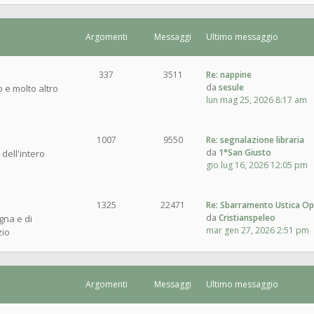
Argomenti
Messaggi
Ultimo messaggio
337
3511
Re: nappine
da
sesule
o e molto altro
lun mag 25, 2026 8:17 am
1007
9550
Re: segnalazione libraria
da
1°San Giusto
 dell'intero
gio lug 16, 2026 12:05 pm
1325
22471
Re: Sbarramento Ustica O
da
Cristianspeleo
gna e di
mar gen 27, 2026 2:51 pm
zio
Argomenti
Messaggi
Ultimo messaggio