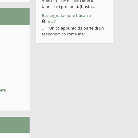
Vuol dire che mi piacciono le
tabelle e i prospetti. (basta…
Re: segnalazione libraria
m57
....""Unico appunto da parte di un
tassonomico come me""...…
pera …