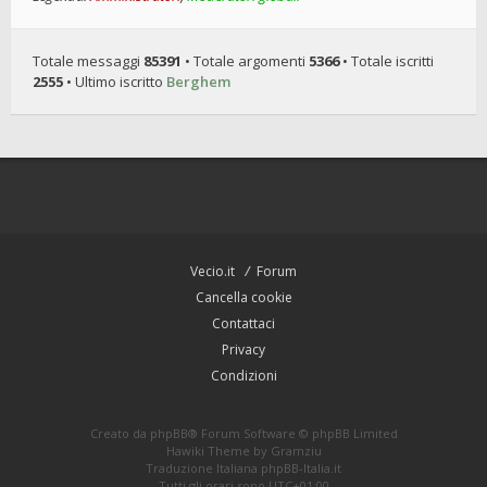
Totale messaggi
85391
• Totale argomenti
5366
• Totale iscritti
2555
• Ultimo iscritto
Berghem
Vecio.it
Forum
Cancella cookie
Contattaci
Privacy
Condizioni
Creato da
phpBB
® Forum Software © phpBB Limited
Hawiki Theme by
Gramziu
Traduzione Italiana
phpBB-Italia.it
Tutti gli orari sono
UTC+01:00