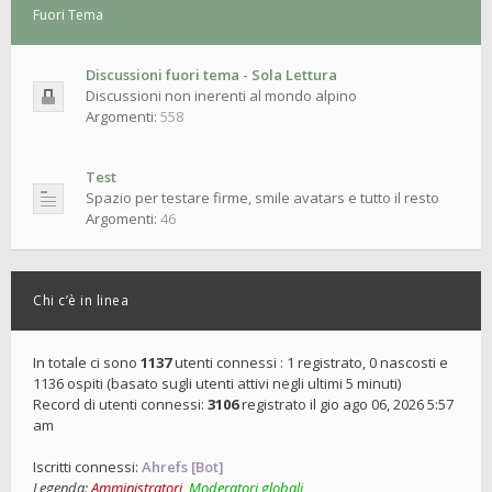
Fuori Tema
Discussioni fuori tema - Sola Lettura
Discussioni non inerenti al mondo alpino
Argomenti:
558
Test
Spazio per testare firme, smile avatars e tutto il resto
Argomenti:
46
Chi c’è in linea
In totale ci sono
1137
utenti connessi : 1 registrato, 0 nascosti e
1136 ospiti (basato sugli utenti attivi negli ultimi 5 minuti)
Record di utenti connessi:
3106
registrato il gio ago 06, 2026 5:57
am
Iscritti connessi:
Ahrefs [Bot]
Legenda:
Amministratori
,
Moderatori globali