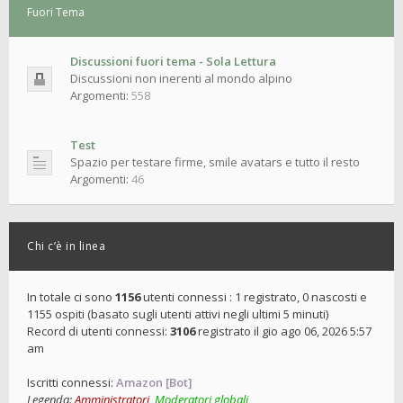
Fuori Tema
Discussioni fuori tema - Sola Lettura
Discussioni non inerenti al mondo alpino
Argomenti:
558
Test
Spazio per testare firme, smile avatars e tutto il resto
Argomenti:
46
Chi c’è in linea
In totale ci sono
1156
utenti connessi : 1 registrato, 0 nascosti e
1155 ospiti (basato sugli utenti attivi negli ultimi 5 minuti)
Record di utenti connessi:
3106
registrato il gio ago 06, 2026 5:57
am
Iscritti connessi:
Amazon [Bot]
Legenda:
Amministratori
,
Moderatori globali