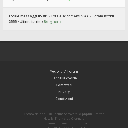
Totale messaggi
85391
• Totale argomenti
5366
• Totale iscritti
2555
• Ultimo iscritto
Berghem
Vecio.it
Forum
Cancella cookie
Contattaci
Privacy
Condizioni
Creato da
phpBB
® Forum Software © phpBB Limited
Hawiki Theme by
Gramziu
Traduzione Italiana
phpBB-Italia.it
Tutti gli orari sono
UTC+01:00