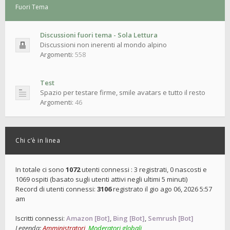
Fuori Tema
Discussioni fuori tema - Sola Lettura
Discussioni non inerenti al mondo alpino
Argomenti:
558
Test
Spazio per testare firme, smile avatars e tutto il resto
Argomenti:
46
Chi c’è in linea
In totale ci sono
1072
utenti connessi : 3 registrati, 0 nascosti e
1069 ospiti (basato sugli utenti attivi negli ultimi 5 minuti)
Record di utenti connessi:
3106
registrato il gio ago 06, 2026 5:57
am
Iscritti connessi:
Amazon [Bot]
,
Bing [Bot]
,
Semrush [Bot]
Legenda:
Amministratori
,
Moderatori globali