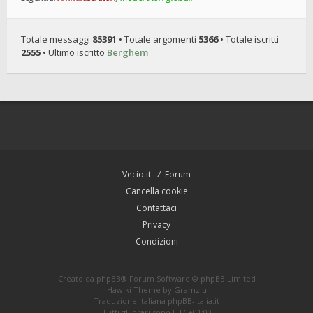
Totale messaggi
85391
• Totale argomenti
5366
• Totale iscritti
2555
• Ultimo iscritto
Berghem
Vecio.it
Forum
Cancella cookie
Contattaci
Privacy
Condizioni
Creato da
phpBB
® Forum Software © phpBB Limited
Hawiki Theme by
Gramziu
Traduzione Italiana
phpBB-Italia.it
Tutti gli orari sono
UTC+01:00