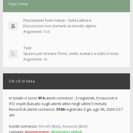
Fuori Tema
Discussioni fuori tema - Sola Lettura
Discussioni non inerenti al mondo alpino
Argomenti:
558
Test
Spazio per testare firme, smile avatars e tutto il resto
Argomenti:
46
Chi c’è in linea
In totale ci sono
914
utenti connessi : 2 registrati, 0 nascosti e
912 ospiti (basato sugli utenti attivi negli ultimi 5 minuti)
Record di utenti connessi:
3106
registrato il gio ago 06, 2026 5:57
am
Iscritti connessi:
Ahrefs [Bot]
,
Amazon [Bot]
Legenda:
Amministratori
,
Moderatori globali