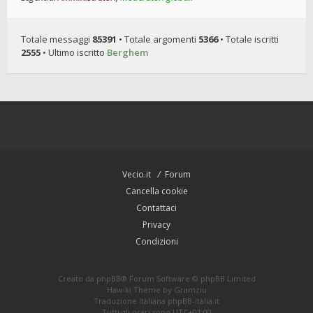
Totale messaggi
85391
• Totale argomenti
5366
• Totale iscritti
2555
• Ultimo iscritto
Berghem
Vecio.it
Forum
Cancella cookie
Contattaci
Privacy
Condizioni
Creato da
phpBB
® Forum Software © phpBB Limited
Hawiki Theme by
Gramziu
Traduzione Italiana
phpBB-Italia.it
Tutti gli orari sono
UTC+01:00