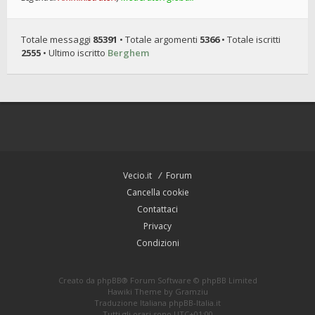
Totale messaggi
85391
• Totale argomenti
5366
• Totale iscritti
2555
• Ultimo iscritto
Berghem
Vecio.it
Forum
Cancella cookie
Contattaci
Privacy
Condizioni
Creato da
phpBB
® Forum Software © phpBB Limited
Hawiki Theme by
Gramziu
Traduzione Italiana
phpBB-Italia.it
Tutti gli orari sono
UTC+01:00