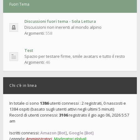
Fuori Tema
Discussioni fuori tema - Sola Lettura
Discussioni non inerenti al mondo alpino
Argomenti:
558
Test
Spazio per testare firme, smile avatars e tutto il resto
Argomenti:
46
Chi c’è in linea
In totale ci sono
1386
utenti connessi : 2 registrati, 0 nascosti e
1384 ospiti (basato sugli utenti attivi negli ultimi 5 minuti)
Record di utenti connessi:
3106
registrato il gio ago 06, 2026 5:57
am
Iscritti connessi:
Amazon [Bot]
,
Google [Bot]
Legenda:
Amministratori
,
Moderatori globali