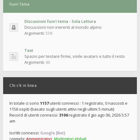
Fuori Tema
Discussioni fuori tema - Sola Lettura
Discussioni non inerenti al mondo alpino
Argomenti:
558
Test
Spazio per testare firme, smile avatars e tutto il resto
Argomenti:
46
Chi c’è in linea
In totale ci sono
1157
utenti connessi : 1 registrato, 0 nascosti e
1156 ospiti (basato sugli utenti attivi negli ultimi 5 minuti)
Record di utenti connessi:
3106
registrato il gio ago 06, 2026 5:57
am
Iscritti connessi:
Google [Bot]
Legenda:
Amministratori
,
Moderatori globali