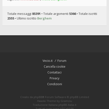
Totale messaggi
85391
• Totale argomenti
5366
• Totale iscritti
2555
• Ultimo iscritto
Berghem
Vecio.it
Forum
Cancella cookie
Contattaci
Privacy
Condizioni
Creato da
phpBB
® Forum Software © phpBB Limited
Hawiki Theme by
Gramziu
Traduzione Italiana
phpBB-Italia.it
Tutti gli orari sono
UTC+01:00