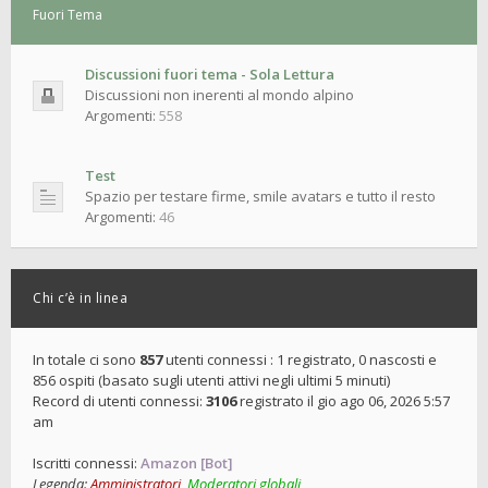
Fuori Tema
Discussioni fuori tema - Sola Lettura
Discussioni non inerenti al mondo alpino
Argomenti:
558
Test
Spazio per testare firme, smile avatars e tutto il resto
Argomenti:
46
Chi c’è in linea
In totale ci sono
857
utenti connessi : 1 registrato, 0 nascosti e
856 ospiti (basato sugli utenti attivi negli ultimi 5 minuti)
Record di utenti connessi:
3106
registrato il gio ago 06, 2026 5:57
am
Iscritti connessi:
Amazon [Bot]
Legenda:
Amministratori
,
Moderatori globali