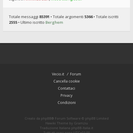
Totale messaggi
85391
• Totale argomenti
5366
• Totale iscritti
2555
• Ultimo iscritto
Berghem
Vecio.it
Forum
Cancella cookie
Contattaci
Privacy
Condizioni
Creato da
phpBB
® Forum Software © phpBB Limited
Hawiki Theme by
Gramziu
Traduzione Italiana
phpBB-Italia.it
Tutti gli orari sono
UTC+01:00