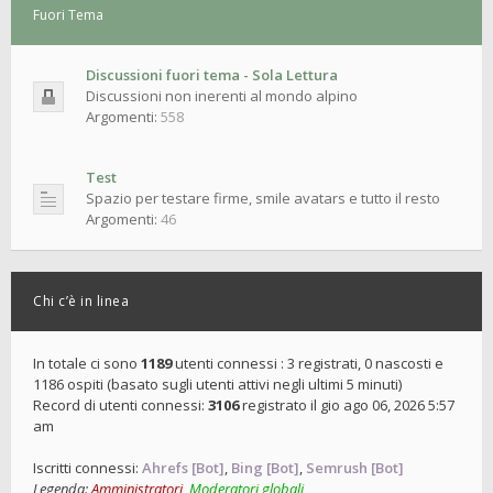
Fuori Tema
Discussioni fuori tema - Sola Lettura
Discussioni non inerenti al mondo alpino
Argomenti:
558
Test
Spazio per testare firme, smile avatars e tutto il resto
Argomenti:
46
Chi c’è in linea
In totale ci sono
1189
utenti connessi : 3 registrati, 0 nascosti e
1186 ospiti (basato sugli utenti attivi negli ultimi 5 minuti)
Record di utenti connessi:
3106
registrato il gio ago 06, 2026 5:57
am
Iscritti connessi:
Ahrefs [Bot]
,
Bing [Bot]
,
Semrush [Bot]
Legenda:
Amministratori
,
Moderatori globali