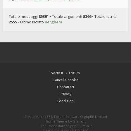
Totale messaggi
85391
• Totale argomenti
5366
• Totale iscritti
2555
• Ultimo iscritto
Berghem
Vecio.it
Forum
Cancella cookie
Contattaci
Privacy
Condizioni
Creato da
phpBB
® Forum Software © phpBB Limited
Hawiki Theme by
Gramziu
Traduzione Italiana
phpBB-Italia.it
Tutti gli orari sono
UTC+01:00