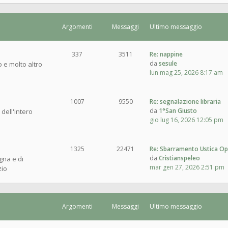
Argomenti
Messaggi
Ultimo messaggio
337
3511
Re: nappine
da
sesule
o e molto altro
lun mag 25, 2026 8:17 am
1007
9550
Re: segnalazione libraria
da
1°San Giusto
 dell'intero
gio lug 16, 2026 12:05 pm
1325
22471
Re: Sbarramento Ustica O
da
Cristianspeleo
gna e di
mar gen 27, 2026 2:51 pm
zio
Argomenti
Messaggi
Ultimo messaggio