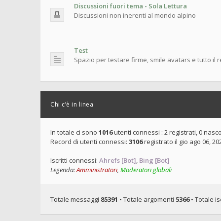
Discussioni fuori tema - Sola Lettura
Discussioni non inerenti al mondo alpino
Test
Spazio per testare firme, smile avatars e tutto il 
Chi c’è in linea
In totale ci sono
1016
utenti connessi : 2 registrati, 0 nascos
Record di utenti connessi:
3106
registrato il gio ago 06, 2
Iscritti connessi:
Ahrefs [Bot]
,
Bing [Bot]
Legenda:
Amministratori
,
Moderatori globali
Totale messaggi
85391
• Totale argomenti
5366
• Totale isc