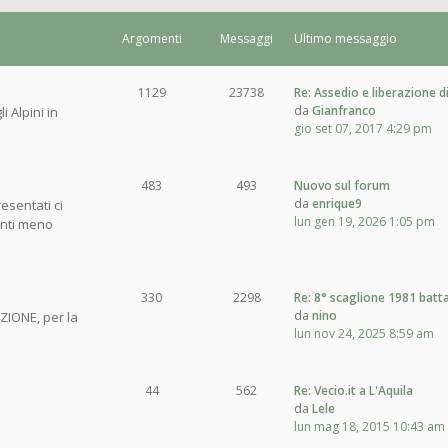
Argomenti
Messaggi
Ultimo messaggio
1129
23738
Re: Assedio e liberazione d
da
Gianfranco
i Alpini in
gio set 07, 2017 4:29 pm
483
493
Nuovo sul forum
da
enrique9
esentati ci
lun gen 19, 2026 1:05 pm
enti meno
330
2298
Re: 8° scaglione 1981 batt
da
nino
ZIONE, per la
lun nov 24, 2025 8:59 am
44
562
Re: Vecio.it a L'Aquila
da
Lele
lun mag 18, 2015 10:43 am