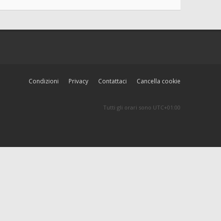
Condizioni
Privacy
Contattaci
Cancella cookie
Tutti gli orari sono
UTC+01:00