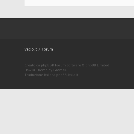
Vecio.it
Forum
Creato da
phpBB
® Forum Software © phpBB Limited
Hawiki Theme by
Gramziu
Traduzione Italiana
phpBB-Italia.it