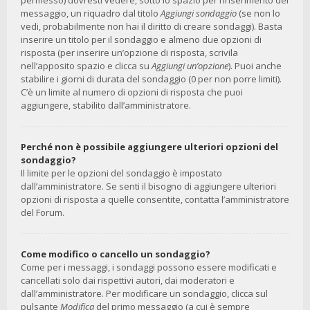
permesso) dovresti vedere, sotto lo spazio per l’inserimento del
messaggio, un riquadro dal titolo
Aggiungi sondaggio
(se non lo
vedi, probabilmente non hai il diritto di creare sondaggi). Basta
inserire un titolo per il sondaggio e almeno due opzioni di
risposta (per inserire un’opzione di risposta, scrivila
nell’apposito spazio e clicca su
Aggiungi un’opzione
). Puoi anche
stabilire i giorni di durata del sondaggio (0 per non porre limiti).
C’è un limite al numero di opzioni di risposta che puoi
aggiungere, stabilito dall’amministratore.
Perché non è possibile aggiungere ulteriori opzioni del
sondaggio?
Il limite per le opzioni del sondaggio è impostato
dall’amministratore. Se senti il bisogno di aggiungere ulteriori
opzioni di risposta a quelle consentite, contatta l’amministratore
del Forum.
Come modifico o cancello un sondaggio?
Come per i messaggi, i sondaggi possono essere modificati e
cancellati solo dai rispettivi autori, dai moderatori e
dall’amministratore. Per modificare un sondaggio, clicca sul
pulsante
Modifica
del primo messaggio (a cui è sempre