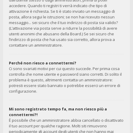
dall’utente stesso o dagli amministratori, prima di poter
accedere. Quando ti registri ti verrà indicato che tipo di
attivazione è richiesta. Se ti è stato inviato un messaggio di
posta, allora segui le istruzioni; se non hai ricevuto nessun
messaggio... sei sicuro che il tuo indirizzo di posta sia valido?
(L’attivazione via posta serve a ridurre la possibilità di avere
utenti anonimi che abusano della Board.) Se sei sicuro che
l’indirizzo di posta che hai usato sia corretto, allora prova a
contattare un amministratore.
Perché non riesco a connettermi?
Ci sono svariati motivi per cui questo succede. Per prima cosa
controlla che nome utente e password siano corretti. Di solito il
problema è questo, altrimenti contatta un amministratore:
potresti essere stato bannato o potrebbe esserci un errore di
configurazione.
Mi sono registrato tempo fa, ma non riesco più a
connettermi?!
È possibile che un amministratore abbia cancellato o disattivato
il tuo account per qualche ragione. Molti siti rimuovono
periodicamente gli account degli utenti che non hanno mai