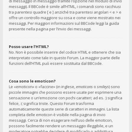
di messaggio in messaggio tramite l’opzione nel modulo di invio
messaggi). Il BBCode è simile all’HTML, i comandi sono racchiusi
tra parentesi quadre [ e ] anziché tra parentesi angolari < e > e
offre un controllo maggiore su cosa e come viene mostrato nei
messaggi. Per maggiori informazioni sul BBCode leggi la guida
presente nella pagina per l’invio dei messaggi.
Posso usare l’HTML?
No. Non è possibile inserire del codice HTML e ottenere che sia
interpretato come tale in questo Forum. La maggior parte delle
funzioni dell’HTML può essere sostituita dal BBCode.
Cosa sono le emoticon?
Le «emoticon» o «faccine» (in inglese,
emoticons
o
smileys
) sono
piccole immagini che possono essere usate per esprimere una
sensazione o un’emozione con pochi caratteri; ad es. :) significa
felice, :( significa triste. Questo Forum trasforma
automaticamente queste serie di caratteri in immagini. La lista
completa delle emoticon è visibile nella pagina di invio
messaggi. Cerca di non esagerare nell’uso delle emoticon,
possono facilmente rendere un messaggio illeggibile, e un
moderatore potrebbe decidere di modificarlo o addirittura