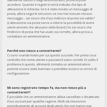
dall’utente stesso o dagli amministratori, prima di poter
accedere. Quando ti registri ti verrà indicato che tipo di
attivazione è richiesta. Se ti è stato inviato un messaggio di
posta, allora segui le istruzioni; se non hai ricevuto nessun
messaggio... sei sicuro che il tuo indirizzo di posta sia valido?
(L’attivazione via posta serve a ridurre la possibilità di avere
utenti anonimi che abusano della Board.) Se sei sicuro che
l’indirizzo di posta che hai usato sia corretto, allora prova a
contattare un amministratore.
Perché non riesco a connettermi?
Ci sono svariati motivi per cui questo succede. Per prima cosa
controlla che nome utente e password siano corretti. Di solito il
problema è questo, altrimenti contatta un amministratore:
potresti essere stato bannato o potrebbe esserci un errore di
configurazione.
Mi sono registrato tempo fa, ma non riesco più a
connettermi?!
È possibile che un amministratore abbia cancellato o disattivato
il tuo account per qualche ragione. Molti siti rimuovono
periodicamente gli account degli utenti che non hanno mai