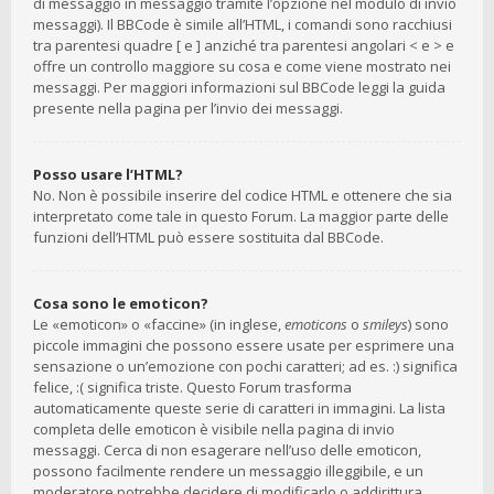
di messaggio in messaggio tramite l’opzione nel modulo di invio
messaggi). Il BBCode è simile all’HTML, i comandi sono racchiusi
tra parentesi quadre [ e ] anziché tra parentesi angolari < e > e
offre un controllo maggiore su cosa e come viene mostrato nei
messaggi. Per maggiori informazioni sul BBCode leggi la guida
presente nella pagina per l’invio dei messaggi.
Posso usare l’HTML?
No. Non è possibile inserire del codice HTML e ottenere che sia
interpretato come tale in questo Forum. La maggior parte delle
funzioni dell’HTML può essere sostituita dal BBCode.
Cosa sono le emoticon?
Le «emoticon» o «faccine» (in inglese,
emoticons
o
smileys
) sono
piccole immagini che possono essere usate per esprimere una
sensazione o un’emozione con pochi caratteri; ad es. :) significa
felice, :( significa triste. Questo Forum trasforma
automaticamente queste serie di caratteri in immagini. La lista
completa delle emoticon è visibile nella pagina di invio
messaggi. Cerca di non esagerare nell’uso delle emoticon,
possono facilmente rendere un messaggio illeggibile, e un
moderatore potrebbe decidere di modificarlo o addirittura