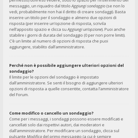
permesso) dovresti vedere, sotto lo spazio per l’inserimento del
messaggio, un riquadro dal titolo
Aggiungi sondaggio
(se non lo
vedi, probabilmente non hai il diritto di creare sondaggi). Basta
inserire un titolo per il sondaggio e almeno due opzioni di
risposta (per inserire un’opzione di risposta, scrivila
nell’apposito spazio e clicca su
Aggiungi un’opzione
). Puoi anche
stabilire i giorni di durata del sondaggio (0 per non porre limiti).
C’è un limite al numero di opzioni di risposta che puoi
aggiungere, stabilito dall’amministratore.
Perché non è possibile aggiungere ulteriori opzioni del
sondaggio?
Il limite per le opzioni del sondaggio è impostato
dall’amministratore. Se senti il bisogno di aggiungere ulteriori
opzioni di risposta a quelle consentite, contatta l’amministratore
del Forum.
Come modifico o cancello un sondaggio?
Come per i messaggi, i sondaggi possono essere modificati e
cancellati solo dai rispettivi autori, dai moderatori e
dall’amministratore. Per modificare un sondaggio, clicca sul
pulsante
Modifica
del primo messaggio (a cui è sempre