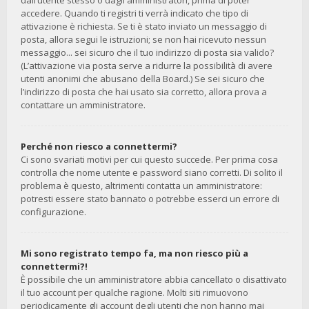
dall’utente stesso o dagli amministratori, prima di poter
accedere. Quando ti registri ti verrà indicato che tipo di
attivazione è richiesta. Se ti è stato inviato un messaggio di
posta, allora segui le istruzioni; se non hai ricevuto nessun
messaggio... sei sicuro che il tuo indirizzo di posta sia valido?
(L’attivazione via posta serve a ridurre la possibilità di avere
utenti anonimi che abusano della Board.) Se sei sicuro che
l’indirizzo di posta che hai usato sia corretto, allora prova a
contattare un amministratore.
Perché non riesco a connettermi?
Ci sono svariati motivi per cui questo succede. Per prima cosa
controlla che nome utente e password siano corretti. Di solito il
problema è questo, altrimenti contatta un amministratore:
potresti essere stato bannato o potrebbe esserci un errore di
configurazione.
Mi sono registrato tempo fa, ma non riesco più a
connettermi?!
È possibile che un amministratore abbia cancellato o disattivato
il tuo account per qualche ragione. Molti siti rimuovono
periodicamente gli account degli utenti che non hanno mai