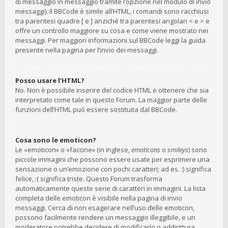
di messaggio in messaggio tramite l’opzione nel modulo di invio
messaggi). Il BBCode è simile all’HTML, i comandi sono racchiusi
tra parentesi quadre [ e ] anziché tra parentesi angolari < e > e
offre un controllo maggiore su cosa e come viene mostrato nei
messaggi. Per maggiori informazioni sul BBCode leggi la guida
presente nella pagina per l’invio dei messaggi.
Posso usare l’HTML?
No. Non è possibile inserire del codice HTML e ottenere che sia
interpretato come tale in questo Forum. La maggior parte delle
funzioni dell’HTML può essere sostituita dal BBCode.
Cosa sono le emoticon?
Le «emoticon» o «faccine» (in inglese,
emoticons
o
smileys
) sono
piccole immagini che possono essere usate per esprimere una
sensazione o un’emozione con pochi caratteri; ad es. :) significa
felice, :( significa triste. Questo Forum trasforma
automaticamente queste serie di caratteri in immagini. La lista
completa delle emoticon è visibile nella pagina di invio
messaggi. Cerca di non esagerare nell’uso delle emoticon,
possono facilmente rendere un messaggio illeggibile, e un
moderatore potrebbe decidere di modificarlo o addirittura