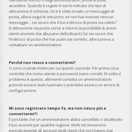
dall’utente stesso o dagli amministratori, prima di poter
accedere. Quando ti registri ti verrà indicato che tipo di
attivazione è richiesta. Se ti è stato inviato un messaggio di
posta, allora segui le istruzioni; se non hai ricevuto nessun
messaggio... sei sicuro che il tuo indirizzo di posta sia valido?
(L’attivazione via posta serve a ridurre la possibilità di avere
utenti anonimi che abusano della Board.) Se sei sicuro che
l’indirizzo di posta che hai usato sia corretto, allora prova a
contattare un amministratore.
Perché non riesco a connettermi?
Ci sono svariati motivi per cui questo succede. Per prima cosa
controlla che nome utente e password siano corretti. Di solito il
problema è questo, altrimenti contatta un amministratore:
potresti essere stato bannato o potrebbe esserci un errore di
configurazione.
Mi sono registrato tempo fa, ma non riesco più a
connettermi?!
È possibile che un amministratore abbia cancellato o disattivato
il tuo account per qualche ragione. Molti siti rimuovono
periodicamente gli account degli utenti che non hanno mai