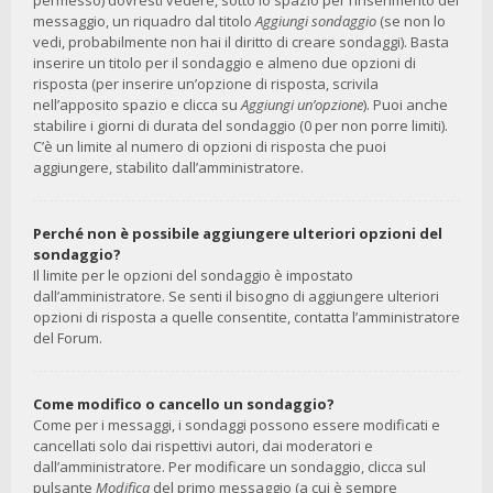
permesso) dovresti vedere, sotto lo spazio per l’inserimento del
messaggio, un riquadro dal titolo
Aggiungi sondaggio
(se non lo
vedi, probabilmente non hai il diritto di creare sondaggi). Basta
inserire un titolo per il sondaggio e almeno due opzioni di
risposta (per inserire un’opzione di risposta, scrivila
nell’apposito spazio e clicca su
Aggiungi un’opzione
). Puoi anche
stabilire i giorni di durata del sondaggio (0 per non porre limiti).
C’è un limite al numero di opzioni di risposta che puoi
aggiungere, stabilito dall’amministratore.
Perché non è possibile aggiungere ulteriori opzioni del
sondaggio?
Il limite per le opzioni del sondaggio è impostato
dall’amministratore. Se senti il bisogno di aggiungere ulteriori
opzioni di risposta a quelle consentite, contatta l’amministratore
del Forum.
Come modifico o cancello un sondaggio?
Come per i messaggi, i sondaggi possono essere modificati e
cancellati solo dai rispettivi autori, dai moderatori e
dall’amministratore. Per modificare un sondaggio, clicca sul
pulsante
Modifica
del primo messaggio (a cui è sempre