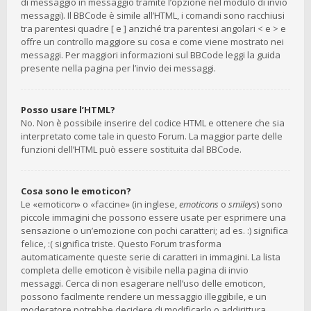
di messaggio in messaggio tramite l’opzione nel modulo di invio
messaggi). Il BBCode è simile all’HTML, i comandi sono racchiusi
tra parentesi quadre [ e ] anziché tra parentesi angolari < e > e
offre un controllo maggiore su cosa e come viene mostrato nei
messaggi. Per maggiori informazioni sul BBCode leggi la guida
presente nella pagina per l’invio dei messaggi.
Posso usare l’HTML?
No. Non è possibile inserire del codice HTML e ottenere che sia
interpretato come tale in questo Forum. La maggior parte delle
funzioni dell’HTML può essere sostituita dal BBCode.
Cosa sono le emoticon?
Le «emoticon» o «faccine» (in inglese,
emoticons
o
smileys
) sono
piccole immagini che possono essere usate per esprimere una
sensazione o un’emozione con pochi caratteri; ad es. :) significa
felice, :( significa triste. Questo Forum trasforma
automaticamente queste serie di caratteri in immagini. La lista
completa delle emoticon è visibile nella pagina di invio
messaggi. Cerca di non esagerare nell’uso delle emoticon,
possono facilmente rendere un messaggio illeggibile, e un
moderatore potrebbe decidere di modificarlo o addirittura