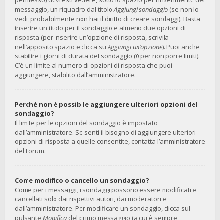
permesso) dovresti vedere, sotto lo spazio per l’inserimento del
messaggio, un riquadro dal titolo
Aggiungi sondaggio
(se non lo
vedi, probabilmente non hai il diritto di creare sondaggi). Basta
inserire un titolo per il sondaggio e almeno due opzioni di
risposta (per inserire un’opzione di risposta, scrivila
nell’apposito spazio e clicca su
Aggiungi un’opzione
). Puoi anche
stabilire i giorni di durata del sondaggio (0 per non porre limiti).
C’è un limite al numero di opzioni di risposta che puoi
aggiungere, stabilito dall’amministratore.
Perché non è possibile aggiungere ulteriori opzioni del
sondaggio?
Il limite per le opzioni del sondaggio è impostato
dall’amministratore. Se senti il bisogno di aggiungere ulteriori
opzioni di risposta a quelle consentite, contatta l’amministratore
del Forum.
Come modifico o cancello un sondaggio?
Come per i messaggi, i sondaggi possono essere modificati e
cancellati solo dai rispettivi autori, dai moderatori e
dall’amministratore. Per modificare un sondaggio, clicca sul
pulsante
Modifica
del primo messaggio (a cui è sempre