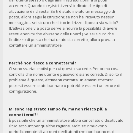
dall’utente stesso o dagli amministratori, prima di poter
accedere. Quando ti registri ti verrà indicato che tipo di
attivazione è richiesta. Se ti è stato inviato un messaggio di
posta, allora segui le istruzioni; se non hai ricevuto nessun
messaggio... sei sicuro che il tuo indirizzo di posta sia valido?
(L’attivazione via posta serve a ridurre la possibilità di avere
utenti anonimi che abusano della Board.) Se sei sicuro che
l’indirizzo di posta che hai usato sia corretto, allora prova a
contattare un amministratore.
Perché non riesco a connettermi?
Ci sono svariati motivi per cui questo succede. Per prima cosa
controlla che nome utente e password siano corretti. Di solito il
problema è questo, altrimenti contatta un amministratore:
potresti essere stato bannato o potrebbe esserci un errore di
configurazione.
Mi sono registrato tempo fa, ma non riesco più a
connettermi?!
È possibile che un amministratore abbia cancellato o disattivato
il tuo account per qualche ragione. Molti siti rimuovono
periodicamente gli account degli utenti che non hanno mai