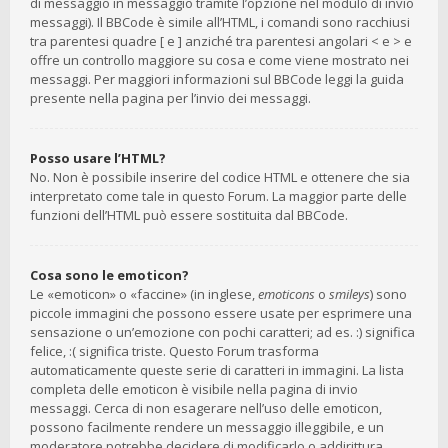
di messaggio in messaggio tramite l’opzione nel modulo di invio
messaggi). Il BBCode è simile all’HTML, i comandi sono racchiusi
tra parentesi quadre [ e ] anziché tra parentesi angolari < e > e
offre un controllo maggiore su cosa e come viene mostrato nei
messaggi. Per maggiori informazioni sul BBCode leggi la guida
presente nella pagina per l’invio dei messaggi.
Posso usare l’HTML?
No. Non è possibile inserire del codice HTML e ottenere che sia
interpretato come tale in questo Forum. La maggior parte delle
funzioni dell’HTML può essere sostituita dal BBCode.
Cosa sono le emoticon?
Le «emoticon» o «faccine» (in inglese,
emoticons
o
smileys
) sono
piccole immagini che possono essere usate per esprimere una
sensazione o un’emozione con pochi caratteri; ad es. :) significa
felice, :( significa triste. Questo Forum trasforma
automaticamente queste serie di caratteri in immagini. La lista
completa delle emoticon è visibile nella pagina di invio
messaggi. Cerca di non esagerare nell’uso delle emoticon,
possono facilmente rendere un messaggio illeggibile, e un
moderatore potrebbe decidere di modificarlo o addirittura