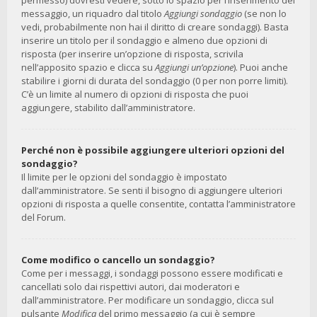
permesso) dovresti vedere, sotto lo spazio per l’inserimento del
messaggio, un riquadro dal titolo
Aggiungi sondaggio
(se non lo
vedi, probabilmente non hai il diritto di creare sondaggi). Basta
inserire un titolo per il sondaggio e almeno due opzioni di
risposta (per inserire un’opzione di risposta, scrivila
nell’apposito spazio e clicca su
Aggiungi un’opzione
). Puoi anche
stabilire i giorni di durata del sondaggio (0 per non porre limiti).
C’è un limite al numero di opzioni di risposta che puoi
aggiungere, stabilito dall’amministratore.
Perché non è possibile aggiungere ulteriori opzioni del
sondaggio?
Il limite per le opzioni del sondaggio è impostato
dall’amministratore. Se senti il bisogno di aggiungere ulteriori
opzioni di risposta a quelle consentite, contatta l’amministratore
del Forum.
Come modifico o cancello un sondaggio?
Come per i messaggi, i sondaggi possono essere modificati e
cancellati solo dai rispettivi autori, dai moderatori e
dall’amministratore. Per modificare un sondaggio, clicca sul
pulsante
Modifica
del primo messaggio (a cui è sempre