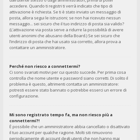
dall’utente stesso o dagli amministratori, prima di poter
accedere. Quando ti registri ti verrà indicato che tipo di
attivazione è richiesta. Se ti è stato inviato un messaggio di
posta, allora segui le istruzioni; se non hai ricevuto nessun
messaggio... sei sicuro che il tuo indirizzo di posta sia valido?
(L’attivazione via posta serve a ridurre la possibilità di avere
utenti anonimi che abusano della Board.) Se sei sicuro che
l’indirizzo di posta che hai usato sia corretto, allora prova a
contattare un amministratore.
Perché non riesco a connettermi?
Ci sono svariati motivi per cui questo succede. Per prima cosa
controlla che nome utente e password siano corretti. Di solito il
problema è questo, altrimenti contatta un amministratore:
potresti essere stato bannato o potrebbe esserci un errore di
configurazione.
Mi sono registrato tempo fa, ma non riesco più a
connettermi?!
È possibile che un amministratore abbia cancellato o disattivato
il tuo account per qualche ragione. Molti siti rimuovono
periodicamente gli account degli utenti che non hanno mai