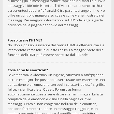
di messaggio in messaggio tramite l’opzione nel modulo di invio
messaggi). Il BBCode è simile all’HTML, i comandi sono racchiusi
tra parentesi quadre [ e ] anziché tra parentesi angolari < e > e
offre un controllo maggiore su cosa e come viene mostrato nei
messaggi. Per maggiori informazioni sul BBCode leggi la guida
presente nella pagina per l’invio dei messaggi.
Posso usare l’HTML?
No. Non è possibile inserire del codice HTML e ottenere che sia
interpretato come tale in questo Forum. La maggior parte delle
funzioni dell’HTML può essere sostituita dal BBCode.
Cosa sono le emoticon?
Le «emoticon» o «faccine» (in inglese,
emoticons
o
smileys
) sono
piccole immagini che possono essere usate per esprimere una
sensazione o un’emozione con pochi caratteri; ad es. :) significa
felice, :( significa triste. Questo Forum trasforma
automaticamente queste serie di caratteri in immagini. La lista
completa delle emoticon è visibile nella pagina di invio
messaggi. Cerca di non esagerare nell’uso delle emoticon,
possono facilmente rendere un messaggio illeggibile, e un
moderatore potrebbe decidere di modificarlo o addirittura