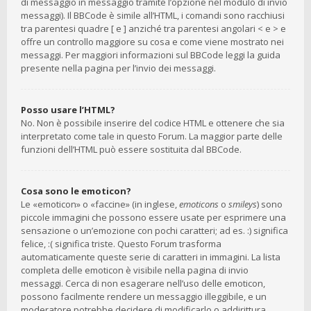
di messaggio in messaggio tramite l’opzione nel modulo di invio
messaggi). Il BBCode è simile all’HTML, i comandi sono racchiusi
tra parentesi quadre [ e ] anziché tra parentesi angolari < e > e
offre un controllo maggiore su cosa e come viene mostrato nei
messaggi. Per maggiori informazioni sul BBCode leggi la guida
presente nella pagina per l’invio dei messaggi.
Posso usare l’HTML?
No. Non è possibile inserire del codice HTML e ottenere che sia
interpretato come tale in questo Forum. La maggior parte delle
funzioni dell’HTML può essere sostituita dal BBCode.
Cosa sono le emoticon?
Le «emoticon» o «faccine» (in inglese,
emoticons
o
smileys
) sono
piccole immagini che possono essere usate per esprimere una
sensazione o un’emozione con pochi caratteri; ad es. :) significa
felice, :( significa triste. Questo Forum trasforma
automaticamente queste serie di caratteri in immagini. La lista
completa delle emoticon è visibile nella pagina di invio
messaggi. Cerca di non esagerare nell’uso delle emoticon,
possono facilmente rendere un messaggio illeggibile, e un
moderatore potrebbe decidere di modificarlo o addirittura