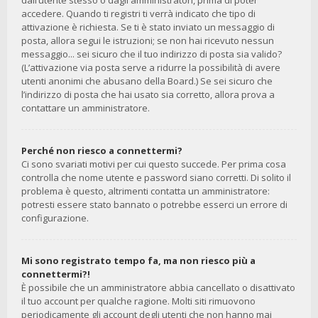
dall’utente stesso o dagli amministratori, prima di poter
accedere. Quando ti registri ti verrà indicato che tipo di
attivazione è richiesta. Se ti è stato inviato un messaggio di
posta, allora segui le istruzioni; se non hai ricevuto nessun
messaggio... sei sicuro che il tuo indirizzo di posta sia valido?
(L’attivazione via posta serve a ridurre la possibilità di avere
utenti anonimi che abusano della Board.) Se sei sicuro che
l’indirizzo di posta che hai usato sia corretto, allora prova a
contattare un amministratore.
Perché non riesco a connettermi?
Ci sono svariati motivi per cui questo succede. Per prima cosa
controlla che nome utente e password siano corretti. Di solito il
problema è questo, altrimenti contatta un amministratore:
potresti essere stato bannato o potrebbe esserci un errore di
configurazione.
Mi sono registrato tempo fa, ma non riesco più a
connettermi?!
È possibile che un amministratore abbia cancellato o disattivato
il tuo account per qualche ragione. Molti siti rimuovono
periodicamente gli account degli utenti che non hanno mai