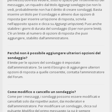
permesso) dovresti vedere, sotto lo spazio per l’inserimento del
messaggio, un riquadro dal titolo
Aggiungi sondaggio
(se non lo
vedi, probabilmente non hai il diritto di creare sondaggi). Basta
inserire un titolo per il sondaggio e almeno due opzioni di
risposta (per inserire un’opzione di risposta, scrivila
nell’apposito spazio e clicca su
Aggiungi un’opzione
). Puoi anche
stabilire i giorni di durata del sondaggio (0 per non porre limiti).
C’è un limite al numero di opzioni di risposta che puoi
aggiungere, stabilito dall’amministratore.
Perché non è possibile aggiungere ulteriori opzioni del
sondaggio?
Il limite per le opzioni del sondaggio è impostato
dall’amministratore. Se senti il bisogno di aggiungere ulteriori
opzioni di risposta a quelle consentite, contatta l’amministratore
del Forum.
Come modifico o cancello un sondaggio?
Come per i messaggi, i sondaggi possono essere modificati e
cancellati solo dai rispettivi autori, dai moderatori e
dall’amministratore. Per modificare un sondaggio, clicca sul
pulsante
Modifica
del primo messaggio (a cui è sempre