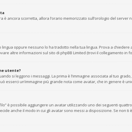
ata
’ora è ancora scorretta, allora l’orario memorizzato sull’orologio del server
 lingua oppure nessuno lo ha tradotto nella tua lingua. Prova a chiedere agl
are altre informazioni sul sito di phpBB Limited (trovi il collegamento in f
me utente?
do si leggono i messaggi. La prima è l’immagine associata al tuo grado, g
tto può esserci un’immagine più grande nota come avatar, che in genere è uni
rofilo” è possibile aggiungere un avatar utilizzando uno dei seguenti quatt
ecide anche il modo in cui gli avatar sono messi a disposizione. Se non ti 