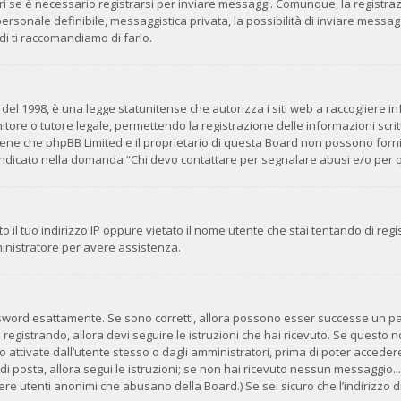
i se è necessario registrarsi per inviare messaggi. Comunque, la registra
 personale definibile, messaggistica privata, la possibilità di inviare messag
ndi ti raccomandiamo di farlo.
del 1998, è una legge statunitense che autorizza i siti web a raccogliere inf
tore o tutore legale, permettendo la registrazione delle informazioni scritt
ene che phpBB Limited e il proprietario di questa Board non possono fornir
o indicato nella domanda “Chi devo contattare per segnalare abusi e/o per 
 il tuo indirizzo IP oppure vietato il nome utente che stai tentando di regis
mministratore per avere assistenza.
ssword esattamente. Se sono corretti, allora possono esser successe un pai
 registrando, allora devi seguire le istruzioni che hai ricevuto. Se questo no
ttivate dall’utente stesso o dagli amministratori, prima di poter accedere. 
di posta, allora segui le istruzioni; se non hai ricevuto nessun messaggio... 
avere utenti anonimi che abusano della Board.) Se sei sicuro che l’indirizzo d