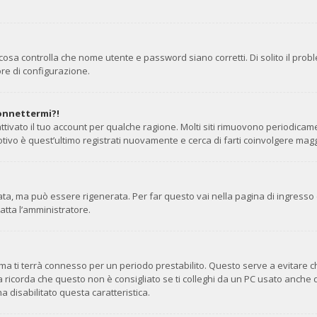
cosa controlla che nome utente e password siano corretti. Di solito il prob
re di configurazione.
connettermi?!
ttivato il tuo account per qualche ragione. Molti siti rimuovono periodicam
tivo è quest’ultimo registrati nuovamente e cerca di farti coinvolgere mag
, ma può essere rigenerata. Per far questo vai nella pagina di ingresso 
tatta l’amministratore.
stema ti terrà connesso per un periodo prestabilito. Questo serve a evitare
corda che questo non è consigliato se ti colleghi da un PC usato anche da alt
a disabilitato questa caratteristica.