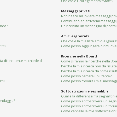
Che cos’è il collegamento “Staff”?
Messaggi privati
Non riesco ad inviare messaggi priv
Continuano ad arrivarmi messaggi pr
linea?
Ho ricevuto un messaggio di posta
Amici e ignorati
Che cos’è la mia lista amici e ignorat
nte?
Come posso aggiungere o rimuovere 
Ricerche nella Board
ta di un utente mi chiede di
Come si fanno le ricerche nella Bo
Perché la mia ricerca non dà risulta
Perché la mia ricerca dà come risu
Come posso cercare un utente?
rum?
Come posso trovare i miei messaggi
Sottoscrizioni e segnalibri
Qual è la differenza fra segnalibri e
sondaggio?
Come posso sottoscrivere un segna
Come posso sottoscrivere un forum
Come cancello le mie sottoscrizioni