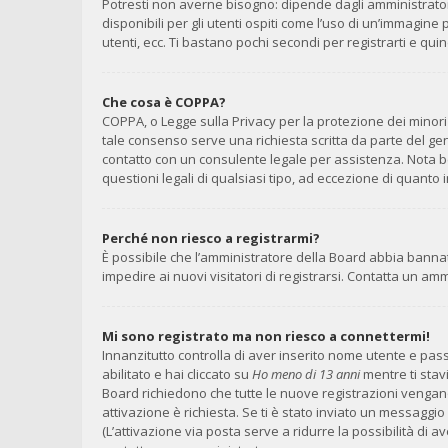
Potresti non averne bisogno: dipende dagli amministrator
disponibili per gli utenti ospiti come l’uso di un’immagine
utenti, ecc. Ti bastano pochi secondi per registrarti e qui
Che cosa è COPPA?
COPPA, o Legge sulla Privacy per la protezione dei minori 
tale consenso serve una richiesta scritta da parte del geni
contatto con un consulente legale per assistenza. Nota b
questioni legali di qualsiasi tipo, ad eccezione di quant
Perché non riesco a registrarmi?
È possibile che l’amministratore della Board abbia bannato
impedire ai nuovi visitatori di registrarsi. Contatta un a
Mi sono registrato ma non riesco a connettermi!
Innanzitutto controlla di aver inserito nome utente e pa
abilitato e hai cliccato su
Ho meno di 13 anni
mentre ti stavi
Board richiedono che tutte le nuove registrazioni vengano a
attivazione è richiesta. Se ti è stato inviato un messaggio 
(L’attivazione via posta serve a ridurre la possibilità di 