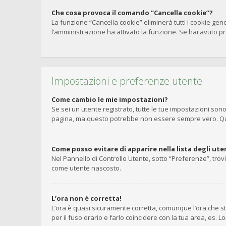
Che cosa provoca il comando “Cancella cookie”?
La funzione “Cancella cookie” eliminerà tutti i cookie gen
l’amministrazione ha attivato la funzione. Se hai avuto pro
Impostazioni e preferenze utente
Come cambio le mie impostazioni?
Se sei un utente registrato, tutte le tue impostazioni so
pagina, ma questo potrebbe non essere sempre vero. Ques
Come posso evitare di apparire nella lista degli uten
Nel Pannello di Controllo Utente, sotto “Preferenze”, trov
come utente nascosto.
L’ora non è corretta!
L’ora è quasi sicuramente corretta, comunque l’ora che st
per il fuso orario e farlo coincidere con la tua area, es. 