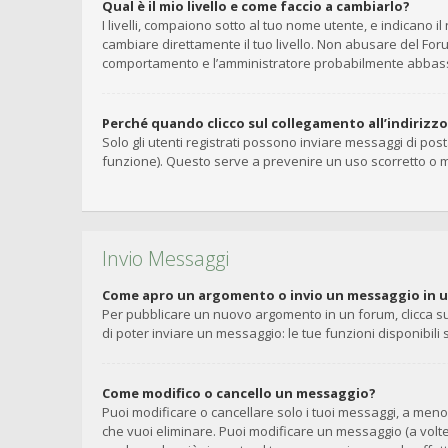
Qual è il mio livello e come faccio a cambiarlo?
I livelli, compaiono sotto al tuo nome utente, e indicano 
cambiare direttamente il tuo livello. Non abusare del Fo
comportamento e l’amministratore probabilmente abbasse
Perché quando clicco sul collegamento all’indirizz
Solo gli utenti registrati possono inviare messaggi di pos
funzione). Questo serve a prevenire un uso scorretto o m
Invio Messaggi
Come apro un argomento o invio un messaggio in 
Per pubblicare un nuovo argomento in un forum, clicca su
di poter inviare un messaggio: le tue funzioni disponibili
Come modifico o cancello un messaggio?
Puoi modificare o cancellare solo i tuoi messaggi, a me
che vuoi eliminare. Puoi modificare un messaggio (a volt