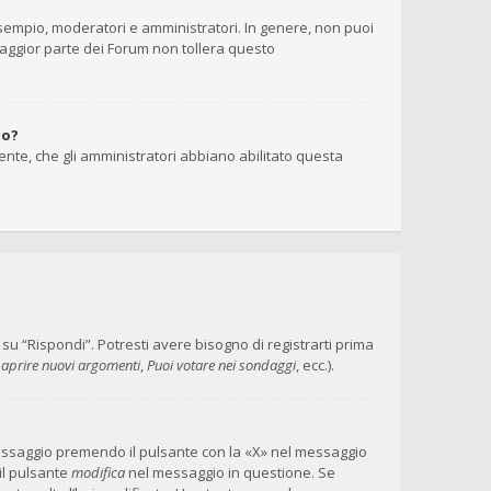
 esempio, moderatori e amministratori. In genere, non puoi
maggior parte dei Forum non tollera questo
to?
ente, che gli amministratori abbiano abilitato questa
 “Rispondi”. Potresti avere bisogno di registrarti prima
 aprire nuovi argomenti
,
Puoi votare nei sondaggi
, ecc.).
messaggio premendo il pulsante con la «X» nel messaggio
il pulsante
modifica
nel messaggio in questione. Se