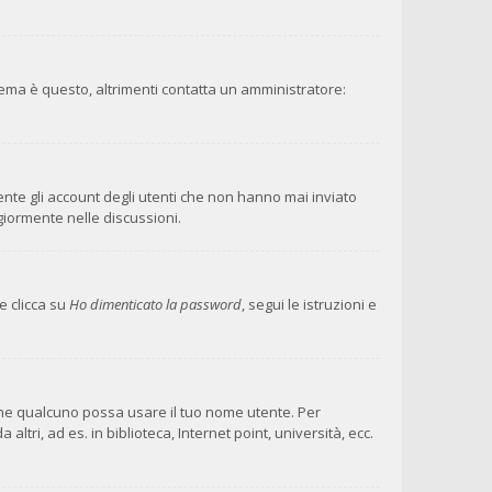
lema è questo, altrimenti contatta un amministratore:
ente gli account degli utenti che non hanno mai inviato
giormente nelle discussioni.
e clicca su
Ho dimenticato la password
, segui le istruzioni e
 che qualcuno possa usare il tuo nome utente. Per
ri, ad es. in biblioteca, Internet point, università, ecc.