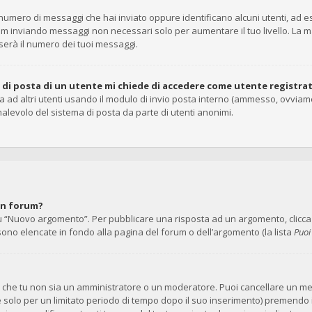
il numero di messaggi che hai inviato oppure identificano alcuni utenti, ad
rum inviando messaggi non necessari solo per aumentare il tuo livello. La 
rà il numero dei tuoi messaggi.
o di posta di un utente mi chiede di accedere come utente registra
ta ad altri utenti usando il modulo di invio posta interno (ammesso, ovviam
alevolo del sistema di posta da parte di utenti anonimi.
un forum?
 “Nuovo argomento”. Per pubblicare una risposta ad un argomento, clicca su
 sono elencate in fondo alla pagina del forum o dell’argomento (la lista
Puoi
no che tu non sia un amministratore o un moderatore. Puoi cancellare un 
e solo per un limitato periodo di tempo dopo il suo inserimento) premendo 