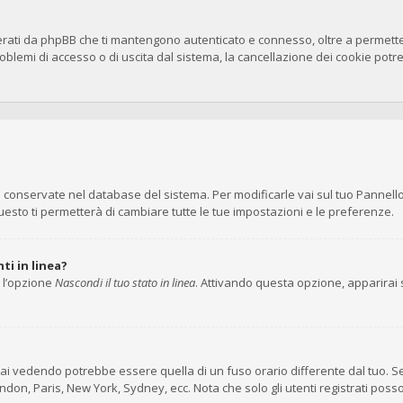
erati da phpBB che ti mantengono autenticato e connesso, oltre a permettert
blemi di accesso o di uscita dal sistema, la cancellazione dei cookie potreb
no conservate nel database del sistema. Per modificarle vai sul tuo Pannell
to ti permetterà di cambiare tutte le tue impostazioni e le preferenze.
ti in linea?
i l’opzione
Nascondi il tuo stato in linea
. Attivando questa opzione, apparirai s
ai vedendo potrebbe essere quella di un fuso orario differente dal tuo. Se
London, Paris, New York, Sydney, ecc. Nota che solo gli utenti registrati pos