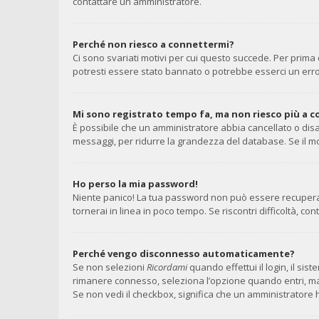
contattare un amministratore.
Perché non riesco a connettermi?
Ci sono svariati motivi per cui questo succede. Per prima 
potresti essere stato bannato o potrebbe esserci un erro
Mi sono registrato tempo fa, ma non riesco più a 
È possibile che un amministratore abbia cancellato o disa
messaggi, per ridurre la grandezza del database. Se il mo
Ho perso la mia password!
Niente panico! La tua password non può essere recuperata
tornerai in linea in poco tempo. Se riscontri difficoltà, con
Perché vengo disconnesso automaticamente?
Se non selezioni
Ricordami
quando effettui il login, il si
rimanere connesso, seleziona l’opzione quando entri, ma ri
Se non vedi il checkbox, significa che un amministratore h