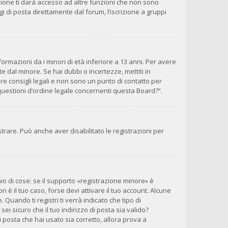
zione ti darà accesso ad altre funzioni che non sono
gi di posta direttamente dal forum, l’iscrizione a gruppi
ormazioni da i minori di età inferiore a 13 anni. Per avere
e dal minore. Se hai dubbi o incertezze, mettiti in
e consigli legali e non sono un punto di contatto per
questioni d’ordine legale concernenti questa Board?”.
trare. Può anche aver disabilitato le registrazioni per
o di cose: se il supporto «registrazione minore» è
n è il tuo caso, forse devi attivare il tuo account. Alcune
Quando ti registri ti verrà indicato che tipo di
sei sicuro che il tuo indirizzo di posta sia valido?
i posta che hai usato sia corretto, allora prova a