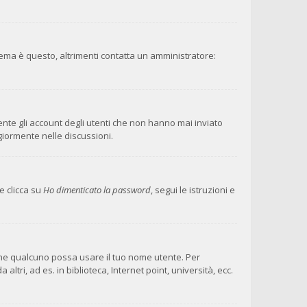
lema è questo, altrimenti contatta un amministratore:
ente gli account degli utenti che non hanno mai inviato
giormente nelle discussioni.
e clicca su
Ho dimenticato la password
, segui le istruzioni e
 che qualcuno possa usare il tuo nome utente. Per
ri, ad es. in biblioteca, Internet point, università, ecc.