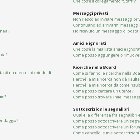
Che cos’è il collegamento “Staff”?
Messaggi privati
Non riesco ad inviare messaggi priv
Continuano ad arrivarmi messaggi pr
linea?
Ho ricevuto un messaggio di posta
Amici e ignorati
Che cos’è la mia lista amici e ignorat
nte?
Come posso aggiungere o rimuovere 
Ricerche nella Board
ta di un utente mi chiede di
Come si fanno le ricerche nella Bo
Perché la mia ricerca non dà risulta
Perché la mia ricerca dà come risu
Come posso cercare un utente?
rum?
Come posso trovare i miei messaggi
Sottoscrizioni e segnalibri
Qual è la differenza fra segnalibri e
sondaggio?
Come posso sottoscrivere un segna
Come posso sottoscrivere un forum
Come cancello le mie sottoscrizioni