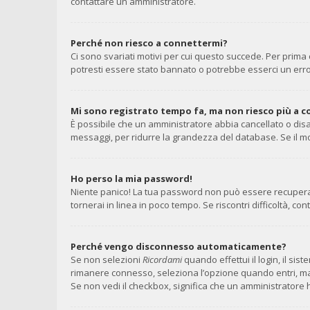
contattare un amministratore.
Perché non riesco a connettermi?
Ci sono svariati motivi per cui questo succede. Per prima 
potresti essere stato bannato o potrebbe esserci un erro
Mi sono registrato tempo fa, ma non riesco più a 
È possibile che un amministratore abbia cancellato o disa
messaggi, per ridurre la grandezza del database. Se il mo
Ho perso la mia password!
Niente panico! La tua password non può essere recuperata
tornerai in linea in poco tempo. Se riscontri difficoltà, con
Perché vengo disconnesso automaticamente?
Se non selezioni
Ricordami
quando effettui il login, il si
rimanere connesso, seleziona l’opzione quando entri, ma ri
Se non vedi il checkbox, significa che un amministratore h