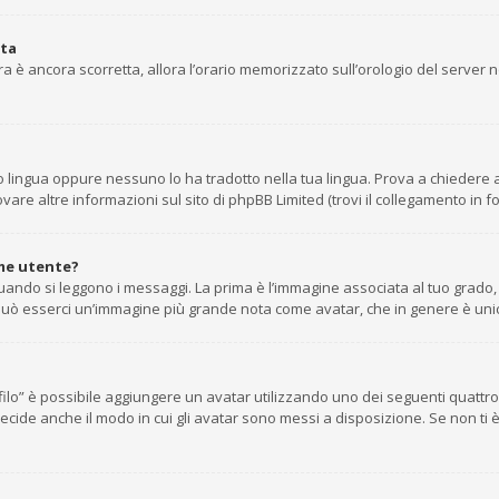
ata
’ora è ancora scorretta, allora l’orario memorizzato sull’orologio del server
 lingua oppure nessuno lo ha tradotto nella tua lingua. Prova a chiedere agl
are altre informazioni sul sito di phpBB Limited (trovi il collegamento in f
me utente?
do si leggono i messaggi. La prima è l’immagine associata al tuo grado, g
tto può esserci un’immagine più grande nota come avatar, che in genere è uni
rofilo” è possibile aggiungere un avatar utilizzando uno dei seguenti quatt
ecide anche il modo in cui gli avatar sono messi a disposizione. Se non ti 