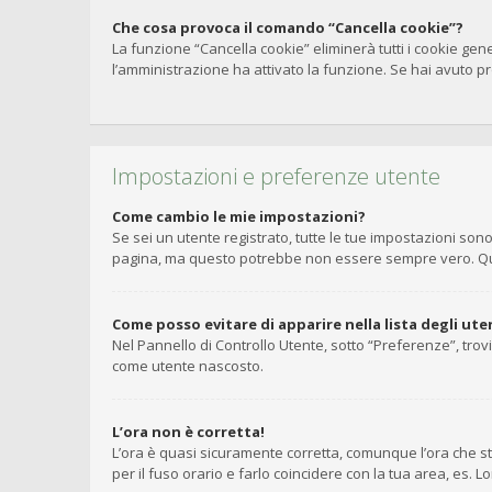
Che cosa provoca il comando “Cancella cookie”?
La funzione “Cancella cookie” eliminerà tutti i cookie gen
l’amministrazione ha attivato la funzione. Se hai avuto pro
Impostazioni e preferenze utente
Come cambio le mie impostazioni?
Se sei un utente registrato, tutte le tue impostazioni so
pagina, ma questo potrebbe non essere sempre vero. Ques
Come posso evitare di apparire nella lista degli uten
Nel Pannello di Controllo Utente, sotto “Preferenze”, trov
come utente nascosto.
L’ora non è corretta!
L’ora è quasi sicuramente corretta, comunque l’ora che st
per il fuso orario e farlo coincidere con la tua area, es. 