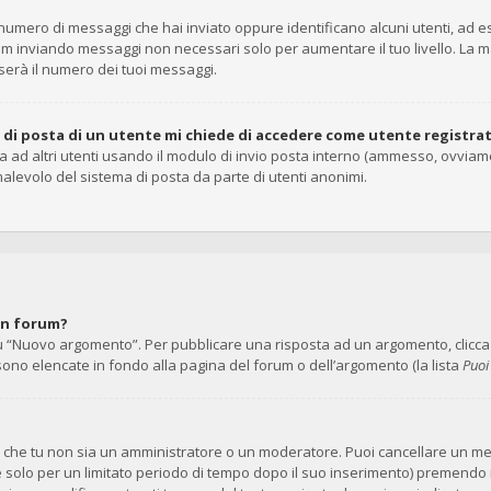
il numero di messaggi che hai inviato oppure identificano alcuni utenti, ad
rum inviando messaggi non necessari solo per aumentare il tuo livello. La 
rà il numero dei tuoi messaggi.
o di posta di un utente mi chiede di accedere come utente registra
ta ad altri utenti usando il modulo di invio posta interno (ammesso, ovviam
alevolo del sistema di posta da parte di utenti anonimi.
un forum?
 “Nuovo argomento”. Per pubblicare una risposta ad un argomento, clicca su
 sono elencate in fondo alla pagina del forum o dell’argomento (la lista
Puoi
no che tu non sia un amministratore o un moderatore. Puoi cancellare un 
e solo per un limitato periodo di tempo dopo il suo inserimento) premendo 