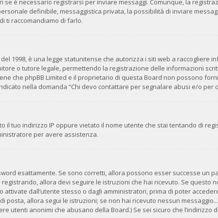
i se è necessario registrarsi per inviare messaggi. Comunque, la registra
 personale definibile, messaggistica privata, la possibilità di inviare messag
ndi ti raccomandiamo di farlo.
del 1998, è una legge statunitense che autorizza i siti web a raccogliere inf
tore o tutore legale, permettendo la registrazione delle informazioni scritt
ene che phpBB Limited e il proprietario di questa Board non possono fornir
o indicato nella domanda “Chi devo contattare per segnalare abusi e/o per 
 il tuo indirizzo IP oppure vietato il nome utente che stai tentando di regis
mministratore per avere assistenza.
ssword esattamente. Se sono corretti, allora possono esser successe un pai
 registrando, allora devi seguire le istruzioni che hai ricevuto. Se questo no
ttivate dall’utente stesso o dagli amministratori, prima di poter accedere. 
di posta, allora segui le istruzioni; se non hai ricevuto nessun messaggio... 
avere utenti anonimi che abusano della Board.) Se sei sicuro che l’indirizzo d