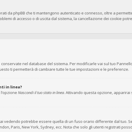
erati da phpBB che ti mantengono autenticato e connesso, oltre a permettert
blemi di accesso o di uscita dal sistema, la cancellazione dei cookie potreb
no conservate nel database del sistema. Per modificarle vai sul tuo Pannell
to ti permetterà di cambiare tutte le tue impostazioni e le preferenze.
ti in linea?
i l’opzione
Nascondi il tuo stato in linea
. Attivando questa opzione, apparirai s
ai vedendo potrebbe essere quella di un fuso orario differente dal tuo. Se
London, Paris, New York, Sydney, ecc. Nota che solo gli utenti registrati pos