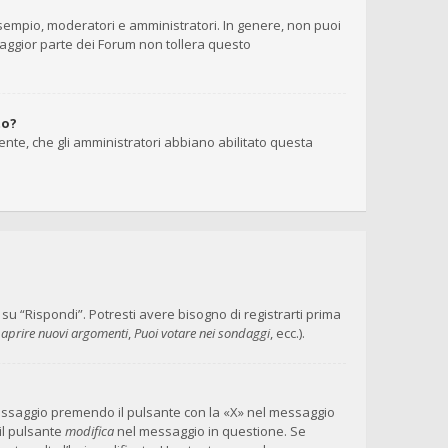
 esempio, moderatori e amministratori. In genere, non puoi
maggior parte dei Forum non tollera questo
to?
ente, che gli amministratori abbiano abilitato questa
 “Rispondi”. Potresti avere bisogno di registrarti prima
 aprire nuovi argomenti
,
Puoi votare nei sondaggi
, ecc.).
messaggio premendo il pulsante con la «X» nel messaggio
il pulsante
modifica
nel messaggio in questione. Se