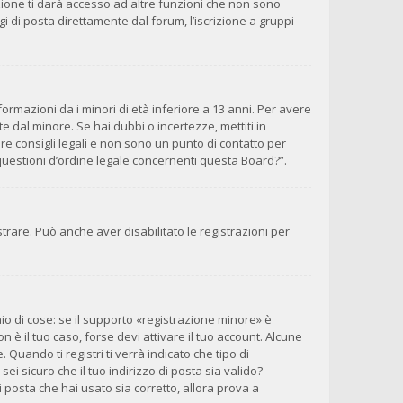
zione ti darà accesso ad altre funzioni che non sono
gi di posta direttamente dal forum, l’iscrizione a gruppi
ormazioni da i minori di età inferiore a 13 anni. Per avere
e dal minore. Se hai dubbi o incertezze, mettiti in
e consigli legali e non sono un punto di contatto per
questioni d’ordine legale concernenti questa Board?”.
trare. Può anche aver disabilitato le registrazioni per
o di cose: se il supporto «registrazione minore» è
n è il tuo caso, forse devi attivare il tuo account. Alcune
Quando ti registri ti verrà indicato che tipo di
sei sicuro che il tuo indirizzo di posta sia valido?
i posta che hai usato sia corretto, allora prova a