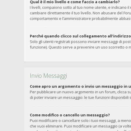
Qual è il mio livello e come faccio a cambiarlo?
I livelli, compaiono sotto al tuo nome utente, e indicano 
cambiare direttamente il tuo livello. Non abusare del Fo
comportamento e l’amministratore probabilmente abbasse
Perché quando clicco sul collegamento all’indirizz
Solo gli utenti registrati possono inviare messaggi di pos
funzione). Questo serve a prevenire un uso scorretto o m
Invio Messaggi
Come apro un argomento o invio un messaggio in 
Per pubblicare un nuovo argomento in un forum, clicca su
di poter inviare un messaggio: le tue funzioni disponibili
Come modifico o cancello un messaggio?
Puoi modificare o cancellare solo i tuoi messaggi, a me
che vuoi eliminare. Puoi modificare un messaggio (a volt