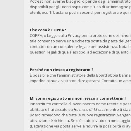
Potresti non averne bisogno: dipende dagli amministrator
disponibili per gli utenti ospiti come l’uso di un’immagine
utenti, ecc. Ti bastano pochi secondi per registrarti e qui
Che cosa è COPPA?
COPPA, o Legge sulla Privacy per la protezione dei minori 
tale consenso serve una richiesta scritta da parte del geni
contatto con un consulente legale per assistenza. Nota b
questioni legali di qualsiasi tipo, ad eccezione di quant
Perché non riesco a registrarmi?
È possibile che l’amministratore della Board abbia bannato
impedire ai nuovi visitatori di registrarsi. Contatta un a
Mi sono registrato ma non riesco a connettermi!
Innanzitutto controlla di aver inserito nome utente e pa
abilitato e hai cliccato su
Ho meno di 13 anni
mentre ti stavi
Board richiedono che tutte le nuove registrazioni vengano a
attivazione è richiesta. Se ti è stato inviato un messaggio 
(L’attivazione via posta serve a ridurre la possibilità di 