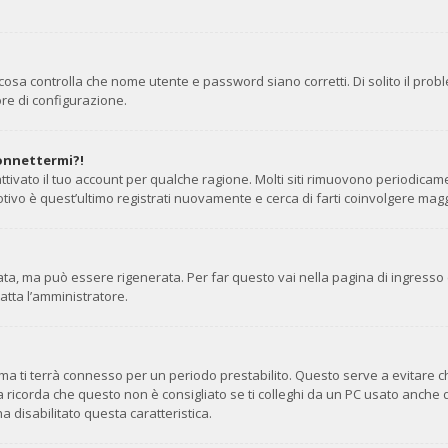
cosa controlla che nome utente e password siano corretti. Di solito il prob
re di configurazione.
connettermi?!
ttivato il tuo account per qualche ragione. Molti siti rimuovono periodicam
tivo è quest’ultimo registrati nuovamente e cerca di farti coinvolgere mag
, ma può essere rigenerata. Per far questo vai nella pagina di ingresso 
tatta l’amministratore.
stema ti terrà connesso per un periodo prestabilito. Questo serve a evitare
corda che questo non è consigliato se ti colleghi da un PC usato anche da alt
a disabilitato questa caratteristica.