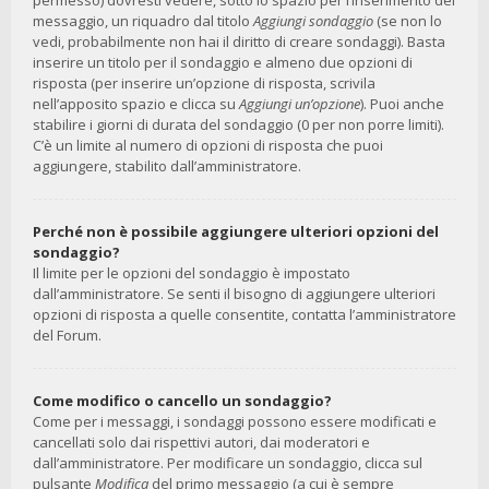
permesso) dovresti vedere, sotto lo spazio per l’inserimento del
messaggio, un riquadro dal titolo
Aggiungi sondaggio
(se non lo
vedi, probabilmente non hai il diritto di creare sondaggi). Basta
inserire un titolo per il sondaggio e almeno due opzioni di
risposta (per inserire un’opzione di risposta, scrivila
nell’apposito spazio e clicca su
Aggiungi un’opzione
). Puoi anche
stabilire i giorni di durata del sondaggio (0 per non porre limiti).
C’è un limite al numero di opzioni di risposta che puoi
aggiungere, stabilito dall’amministratore.
Perché non è possibile aggiungere ulteriori opzioni del
sondaggio?
Il limite per le opzioni del sondaggio è impostato
dall’amministratore. Se senti il bisogno di aggiungere ulteriori
opzioni di risposta a quelle consentite, contatta l’amministratore
del Forum.
Come modifico o cancello un sondaggio?
Come per i messaggi, i sondaggi possono essere modificati e
cancellati solo dai rispettivi autori, dai moderatori e
dall’amministratore. Per modificare un sondaggio, clicca sul
pulsante
Modifica
del primo messaggio (a cui è sempre