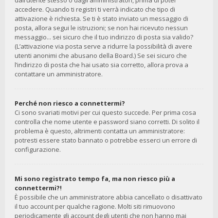
dall’utente stesso o dagli amministratori, prima di poter
accedere. Quando ti registri ti verrà indicato che tipo di
attivazione è richiesta. Se ti è stato inviato un messaggio di
posta, allora segui le istruzioni; se non hai ricevuto nessun
messaggio... sei sicuro che il tuo indirizzo di posta sia valido?
(L’attivazione via posta serve a ridurre la possibilità di avere
utenti anonimi che abusano della Board.) Se sei sicuro che
l’indirizzo di posta che hai usato sia corretto, allora prova a
contattare un amministratore.
Perché non riesco a connettermi?
Ci sono svariati motivi per cui questo succede. Per prima cosa
controlla che nome utente e password siano corretti. Di solito il
problema è questo, altrimenti contatta un amministratore:
potresti essere stato bannato o potrebbe esserci un errore di
configurazione.
Mi sono registrato tempo fa, ma non riesco più a
connettermi?!
È possibile che un amministratore abbia cancellato o disattivato
il tuo account per qualche ragione. Molti siti rimuovono
periodicamente gli account degli utenti che non hanno mai