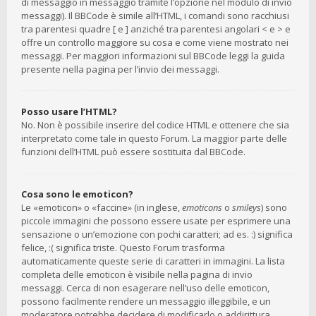
di messaggio in messaggio tramite l’opzione nel modulo di invio
messaggi). Il BBCode è simile all’HTML, i comandi sono racchiusi
tra parentesi quadre [ e ] anziché tra parentesi angolari < e > e
offre un controllo maggiore su cosa e come viene mostrato nei
messaggi. Per maggiori informazioni sul BBCode leggi la guida
presente nella pagina per l’invio dei messaggi.
Posso usare l’HTML?
No. Non è possibile inserire del codice HTML e ottenere che sia
interpretato come tale in questo Forum. La maggior parte delle
funzioni dell’HTML può essere sostituita dal BBCode.
Cosa sono le emoticon?
Le «emoticon» o «faccine» (in inglese,
emoticons
o
smileys
) sono
piccole immagini che possono essere usate per esprimere una
sensazione o un’emozione con pochi caratteri; ad es. :) significa
felice, :( significa triste. Questo Forum trasforma
automaticamente queste serie di caratteri in immagini. La lista
completa delle emoticon è visibile nella pagina di invio
messaggi. Cerca di non esagerare nell’uso delle emoticon,
possono facilmente rendere un messaggio illeggibile, e un
moderatore potrebbe decidere di modificarlo o addirittura