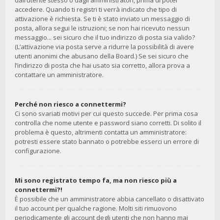
dall’utente stesso o dagli amministratori, prima di poter
accedere. Quando ti registri ti verrà indicato che tipo di
attivazione è richiesta. Se ti è stato inviato un messaggio di
posta, allora segui le istruzioni; se non hai ricevuto nessun
messaggio... sei sicuro che il tuo indirizzo di posta sia valido?
(L’attivazione via posta serve a ridurre la possibilità di avere
utenti anonimi che abusano della Board.) Se sei sicuro che
l’indirizzo di posta che hai usato sia corretto, allora prova a
contattare un amministratore.
Perché non riesco a connettermi?
Ci sono svariati motivi per cui questo succede. Per prima cosa
controlla che nome utente e password siano corretti. Di solito il
problema è questo, altrimenti contatta un amministratore:
potresti essere stato bannato o potrebbe esserci un errore di
configurazione.
Mi sono registrato tempo fa, ma non riesco più a
connettermi?!
È possibile che un amministratore abbia cancellato o disattivato
il tuo account per qualche ragione. Molti siti rimuovono
periodicamente gli account degli utenti che non hanno mai