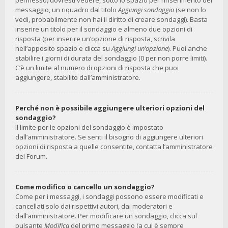
permesso) dovresti vedere, sotto lo spazio per l’inserimento del
messaggio, un riquadro dal titolo
Aggiungi sondaggio
(se non lo
vedi, probabilmente non hai il diritto di creare sondaggi). Basta
inserire un titolo per il sondaggio e almeno due opzioni di
risposta (per inserire un’opzione di risposta, scrivila
nell’apposito spazio e clicca su
Aggiungi un’opzione
). Puoi anche
stabilire i giorni di durata del sondaggio (0 per non porre limiti).
C’è un limite al numero di opzioni di risposta che puoi
aggiungere, stabilito dall’amministratore.
Perché non è possibile aggiungere ulteriori opzioni del
sondaggio?
Il limite per le opzioni del sondaggio è impostato
dall’amministratore. Se senti il bisogno di aggiungere ulteriori
opzioni di risposta a quelle consentite, contatta l’amministratore
del Forum.
Come modifico o cancello un sondaggio?
Come per i messaggi, i sondaggi possono essere modificati e
cancellati solo dai rispettivi autori, dai moderatori e
dall’amministratore. Per modificare un sondaggio, clicca sul
pulsante
Modifica
del primo messaggio (a cui è sempre