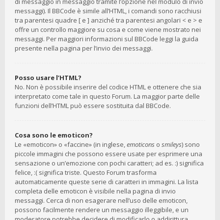
di messaggio in messaggio tramite l’opzione nel modulo di invio
messaggi). Il BBCode è simile all’HTML, i comandi sono racchiusi
tra parentesi quadre [ e ] anziché tra parentesi angolari < e > e
offre un controllo maggiore su cosa e come viene mostrato nei
messaggi. Per maggiori informazioni sul BBCode leggi la guida
presente nella pagina per l’invio dei messaggi.
Posso usare l’HTML?
No. Non è possibile inserire del codice HTML e ottenere che sia
interpretato come tale in questo Forum. La maggior parte delle
funzioni dell’HTML può essere sostituita dal BBCode.
Cosa sono le emoticon?
Le «emoticon» o «faccine» (in inglese,
emoticons
o
smileys
) sono
piccole immagini che possono essere usate per esprimere una
sensazione o un’emozione con pochi caratteri; ad es. :) significa
felice, :( significa triste. Questo Forum trasforma
automaticamente queste serie di caratteri in immagini. La lista
completa delle emoticon è visibile nella pagina di invio
messaggi. Cerca di non esagerare nell’uso delle emoticon,
possono facilmente rendere un messaggio illeggibile, e un
moderatore potrebbe decidere di modificarlo o addirittura