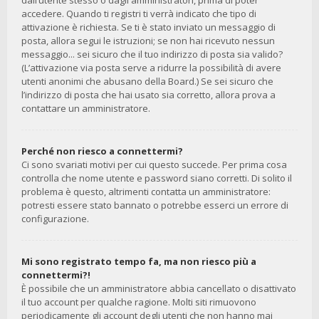
dall’utente stesso o dagli amministratori, prima di poter
accedere. Quando ti registri ti verrà indicato che tipo di
attivazione è richiesta. Se ti è stato inviato un messaggio di
posta, allora segui le istruzioni; se non hai ricevuto nessun
messaggio... sei sicuro che il tuo indirizzo di posta sia valido?
(L’attivazione via posta serve a ridurre la possibilità di avere
utenti anonimi che abusano della Board.) Se sei sicuro che
l’indirizzo di posta che hai usato sia corretto, allora prova a
contattare un amministratore.
Perché non riesco a connettermi?
Ci sono svariati motivi per cui questo succede. Per prima cosa
controlla che nome utente e password siano corretti. Di solito il
problema è questo, altrimenti contatta un amministratore:
potresti essere stato bannato o potrebbe esserci un errore di
configurazione.
Mi sono registrato tempo fa, ma non riesco più a
connettermi?!
È possibile che un amministratore abbia cancellato o disattivato
il tuo account per qualche ragione. Molti siti rimuovono
periodicamente gli account degli utenti che non hanno mai