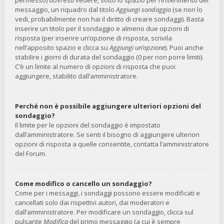
permesso) dovresti vedere, sotto lo spazio per l’inserimento del
messaggio, un riquadro dal titolo
Aggiungi sondaggio
(se non lo
vedi, probabilmente non hai il diritto di creare sondaggi). Basta
inserire un titolo per il sondaggio e almeno due opzioni di
risposta (per inserire un’opzione di risposta, scrivila
nell’apposito spazio e clicca su
Aggiungi un’opzione
). Puoi anche
stabilire i giorni di durata del sondaggio (0 per non porre limiti).
C’è un limite al numero di opzioni di risposta che puoi
aggiungere, stabilito dall’amministratore.
Perché non è possibile aggiungere ulteriori opzioni del
sondaggio?
Il limite per le opzioni del sondaggio è impostato
dall’amministratore. Se senti il bisogno di aggiungere ulteriori
opzioni di risposta a quelle consentite, contatta l’amministratore
del Forum.
Come modifico o cancello un sondaggio?
Come per i messaggi, i sondaggi possono essere modificati e
cancellati solo dai rispettivi autori, dai moderatori e
dall’amministratore. Per modificare un sondaggio, clicca sul
pulsante
Modifica
del primo messaggio (a cui è sempre