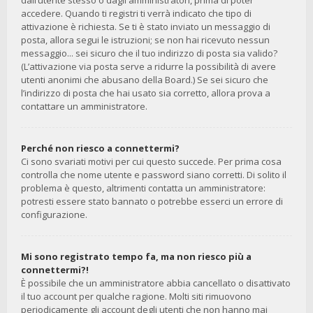
dall’utente stesso o dagli amministratori, prima di poter
accedere. Quando ti registri ti verrà indicato che tipo di
attivazione è richiesta. Se ti è stato inviato un messaggio di
posta, allora segui le istruzioni; se non hai ricevuto nessun
messaggio... sei sicuro che il tuo indirizzo di posta sia valido?
(L’attivazione via posta serve a ridurre la possibilità di avere
utenti anonimi che abusano della Board.) Se sei sicuro che
l’indirizzo di posta che hai usato sia corretto, allora prova a
contattare un amministratore.
Perché non riesco a connettermi?
Ci sono svariati motivi per cui questo succede. Per prima cosa
controlla che nome utente e password siano corretti. Di solito il
problema è questo, altrimenti contatta un amministratore:
potresti essere stato bannato o potrebbe esserci un errore di
configurazione.
Mi sono registrato tempo fa, ma non riesco più a
connettermi?!
È possibile che un amministratore abbia cancellato o disattivato
il tuo account per qualche ragione. Molti siti rimuovono
periodicamente gli account degli utenti che non hanno mai