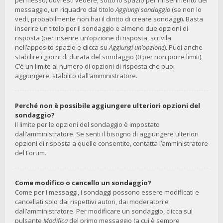
permesso) dovresti vedere, sotto lo spazio per l’inserimento del
messaggio, un riquadro dal titolo
Aggiungi sondaggio
(se non lo
vedi, probabilmente non hai il diritto di creare sondaggi). Basta
inserire un titolo per il sondaggio e almeno due opzioni di
risposta (per inserire un’opzione di risposta, scrivila
nell’apposito spazio e clicca su
Aggiungi un’opzione
). Puoi anche
stabilire i giorni di durata del sondaggio (0 per non porre limiti).
C’è un limite al numero di opzioni di risposta che puoi
aggiungere, stabilito dall’amministratore.
Perché non è possibile aggiungere ulteriori opzioni del
sondaggio?
Il limite per le opzioni del sondaggio è impostato
dall’amministratore. Se senti il bisogno di aggiungere ulteriori
opzioni di risposta a quelle consentite, contatta l’amministratore
del Forum.
Come modifico o cancello un sondaggio?
Come per i messaggi, i sondaggi possono essere modificati e
cancellati solo dai rispettivi autori, dai moderatori e
dall’amministratore. Per modificare un sondaggio, clicca sul
pulsante
Modifica
del primo messaggio (a cui è sempre