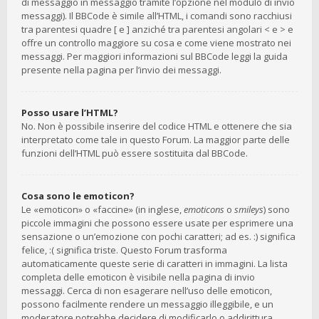
di messaggio in messaggio tramite l’opzione nel modulo di invio
messaggi). Il BBCode è simile all’HTML, i comandi sono racchiusi
tra parentesi quadre [ e ] anziché tra parentesi angolari < e > e
offre un controllo maggiore su cosa e come viene mostrato nei
messaggi. Per maggiori informazioni sul BBCode leggi la guida
presente nella pagina per l’invio dei messaggi.
Posso usare l’HTML?
No. Non è possibile inserire del codice HTML e ottenere che sia
interpretato come tale in questo Forum. La maggior parte delle
funzioni dell’HTML può essere sostituita dal BBCode.
Cosa sono le emoticon?
Le «emoticon» o «faccine» (in inglese,
emoticons
o
smileys
) sono
piccole immagini che possono essere usate per esprimere una
sensazione o un’emozione con pochi caratteri; ad es. :) significa
felice, :( significa triste. Questo Forum trasforma
automaticamente queste serie di caratteri in immagini. La lista
completa delle emoticon è visibile nella pagina di invio
messaggi. Cerca di non esagerare nell’uso delle emoticon,
possono facilmente rendere un messaggio illeggibile, e un
moderatore potrebbe decidere di modificarlo o addirittura