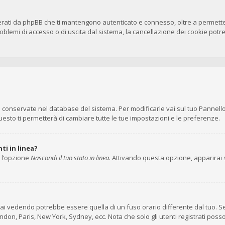
erati da phpBB che ti mantengono autenticato e connesso, oltre a permettert
blemi di accesso o di uscita dal sistema, la cancellazione dei cookie potreb
no conservate nel database del sistema. Per modificarle vai sul tuo Pannell
to ti permetterà di cambiare tutte le tue impostazioni e le preferenze.
ti in linea?
i l’opzione
Nascondi il tuo stato in linea
. Attivando questa opzione, apparirai s
ai vedendo potrebbe essere quella di un fuso orario differente dal tuo. Se
London, Paris, New York, Sydney, ecc. Nota che solo gli utenti registrati pos