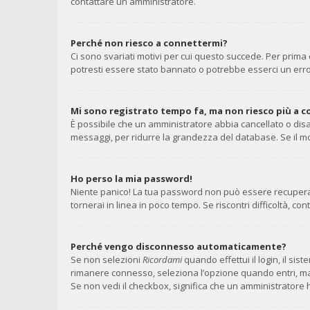
contattare un amministratore.
Perché non riesco a connettermi?
Ci sono svariati motivi per cui questo succede. Per prima 
potresti essere stato bannato o potrebbe esserci un erro
Mi sono registrato tempo fa, ma non riesco più a 
È possibile che un amministratore abbia cancellato o disa
messaggi, per ridurre la grandezza del database. Se il mo
Ho perso la mia password!
Niente panico! La tua password non può essere recuperata
tornerai in linea in poco tempo. Se riscontri difficoltà, con
Perché vengo disconnesso automaticamente?
Se non selezioni
Ricordami
quando effettui il login, il si
rimanere connesso, seleziona l’opzione quando entri, ma ri
Se non vedi il checkbox, significa che un amministratore h