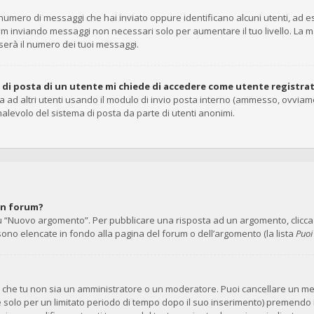
il numero di messaggi che hai inviato oppure identificano alcuni utenti, ad
rum inviando messaggi non necessari solo per aumentare il tuo livello. La 
rà il numero dei tuoi messaggi.
o di posta di un utente mi chiede di accedere come utente registra
ta ad altri utenti usando il modulo di invio posta interno (ammesso, ovviam
alevolo del sistema di posta da parte di utenti anonimi.
un forum?
 “Nuovo argomento”. Per pubblicare una risposta ad un argomento, clicca su
 sono elencate in fondo alla pagina del forum o dell’argomento (la lista
Puoi
no che tu non sia un amministratore o un moderatore. Puoi cancellare un 
e solo per un limitato periodo di tempo dopo il suo inserimento) premendo 