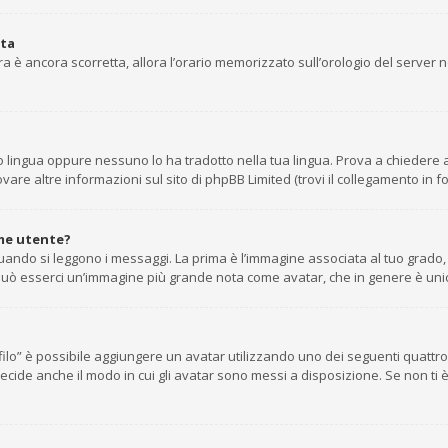
ata
’ora è ancora scorretta, allora l’orario memorizzato sull’orologio del server
 lingua oppure nessuno lo ha tradotto nella tua lingua. Prova a chiedere agl
are altre informazioni sul sito di phpBB Limited (trovi il collegamento in f
me utente?
do si leggono i messaggi. La prima è l’immagine associata al tuo grado, g
tto può esserci un’immagine più grande nota come avatar, che in genere è uni
rofilo” è possibile aggiungere un avatar utilizzando uno dei seguenti quatt
ecide anche il modo in cui gli avatar sono messi a disposizione. Se non ti 