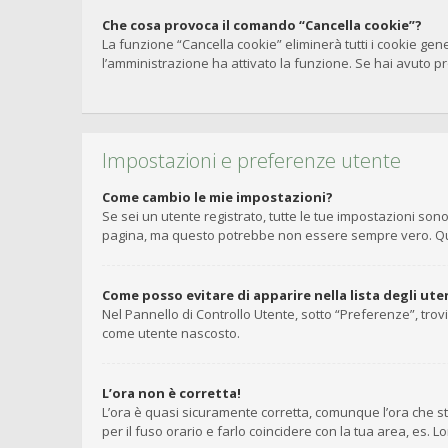
Che cosa provoca il comando “Cancella cookie”?
La funzione “Cancella cookie” eliminerà tutti i cookie gen
l’amministrazione ha attivato la funzione. Se hai avuto pro
Impostazioni e preferenze utente
Come cambio le mie impostazioni?
Se sei un utente registrato, tutte le tue impostazioni so
pagina, ma questo potrebbe non essere sempre vero. Ques
Come posso evitare di apparire nella lista degli uten
Nel Pannello di Controllo Utente, sotto “Preferenze”, trov
come utente nascosto.
L’ora non è corretta!
L’ora è quasi sicuramente corretta, comunque l’ora che st
per il fuso orario e farlo coincidere con la tua area, es. 