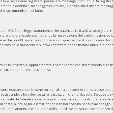
i se è necessario registrarsi per inviare messaggi. Comunque, la registra
 personale definibile, messaggistica privata, la possibilità di inviare messag
ndi ti raccomandiamo di farlo.
del 1998, è una legge statunitense che autorizza i siti web a raccogliere inf
tore o tutore legale, permettendo la registrazione delle informazioni scritt
ene che phpBB Limited e il proprietario di questa Board non possono fornir
o indicato nella domanda “Chi devo contattare per segnalare abusi e/o per 
 il tuo indirizzo IP oppure vietato il nome utente che stai tentando di regis
mministratore per avere assistenza.
ssword esattamente. Se sono corretti, allora possono esser successe un pai
 registrando, allora devi seguire le istruzioni che hai ricevuto. Se questo no
ttivate dall’utente stesso o dagli amministratori, prima di poter accedere. 
di posta, allora segui le istruzioni; se non hai ricevuto nessun messaggio... 
avere utenti anonimi che abusano della Board.) Se sei sicuro che l’indirizzo d