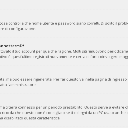
cosa controlla che nome utente e password siano corretti. Di solito il prob
re di configurazione.
connettermi?!
ttivato il tuo account per qualche ragione. Molti siti rimuovono periodicam
tivo è quest’ultimo registrati nuovamente e cerca di farti coinvolgere mag
, ma può essere rigenerata. Per far questo vai nella pagina di ingresso 
tatta l’amministratore.
stema ti terrà connesso per un periodo prestabilito. Questo serve a evitare
corda che questo non è consigliato se ti colleghi da un PC usato anche da alt
a disabilitato questa caratteristica.