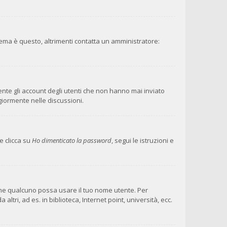
lema è questo, altrimenti contatta un amministratore:
ente gli account degli utenti che non hanno mai inviato
giormente nelle discussioni.
e clicca su
Ho dimenticato la password
, segui le istruzioni e
 che qualcuno possa usare il tuo nome utente. Per
ri, ad es. in biblioteca, Internet point, università, ecc.