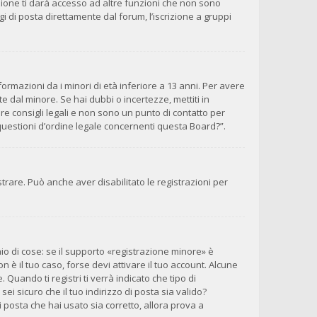
zione ti darà accesso ad altre funzioni che non sono
gi di posta direttamente dal forum, l’iscrizione a gruppi
ormazioni da i minori di età inferiore a 13 anni. Per avere
e dal minore. Se hai dubbi o incertezze, mettiti in
e consigli legali e non sono un punto di contatto per
questioni d’ordine legale concernenti questa Board?”.
trare. Può anche aver disabilitato le registrazioni per
o di cose: se il supporto «registrazione minore» è
n è il tuo caso, forse devi attivare il tuo account. Alcune
Quando ti registri ti verrà indicato che tipo di
sei sicuro che il tuo indirizzo di posta sia valido?
i posta che hai usato sia corretto, allora prova a