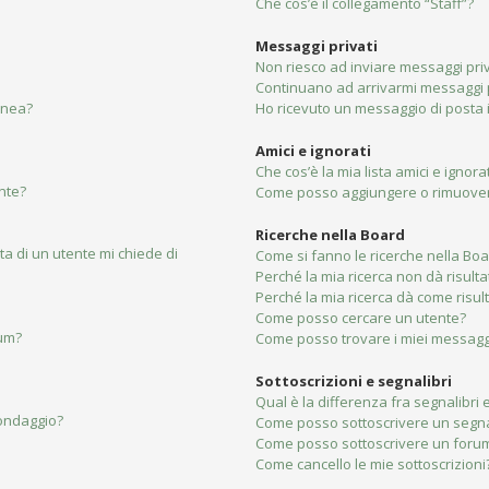
Che cos’è il collegamento “Staff”?
Messaggi privati
Non riesco ad inviare messaggi priv
Continuano ad arrivarmi messaggi pr
linea?
Ho ricevuto un messaggio di posta
Amici e ignorati
Che cos’è la mia lista amici e ignorat
nte?
Come posso aggiungere o rimuovere 
Ricerche nella Board
ta di un utente mi chiede di
Come si fanno le ricerche nella Bo
Perché la mia ricerca non dà risulta
Perché la mia ricerca dà come risu
Come posso cercare un utente?
rum?
Come posso trovare i miei messaggi
Sottoscrizioni e segnalibri
Qual è la differenza fra segnalibri e
sondaggio?
Come posso sottoscrivere un segna
Come posso sottoscrivere un forum
Come cancello le mie sottoscrizioni