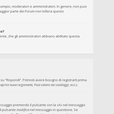
 esempio, moderatori e amministratori. In genere, non puoi
maggior parte dei Forum non tollera questo
to?
ente, che gli amministratori abbiano abilitato questa
 “Rispondi”. Potresti avere bisogno di registrarti prima
 aprire nuovi argomenti
,
Puoi votare nei sondaggi
, ecc.).
messaggio premendo il pulsante con la «X» nel messaggio
il pulsante
modifica
nel messaggio in questione. Se