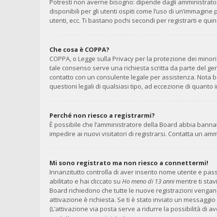
Potresti non averne bisogno: dipende dagli amministrator
disponibili per gli utenti ospiti come l’uso di un’immagine
utenti, ecc. Ti bastano pochi secondi per registrarti e qui
Che cosa è COPPA?
COPPA, o Legge sulla Privacy per la protezione dei minori 
tale consenso serve una richiesta scritta da parte del geni
contatto con un consulente legale per assistenza. Nota b
questioni legali di qualsiasi tipo, ad eccezione di quant
Perché non riesco a registrarmi?
È possibile che l’amministratore della Board abbia bannato
impedire ai nuovi visitatori di registrarsi. Contatta un a
Mi sono registrato ma non riesco a connettermi!
Innanzitutto controlla di aver inserito nome utente e pa
abilitato e hai cliccato su
Ho meno di 13 anni
mentre ti stavi
Board richiedono che tutte le nuove registrazioni vengano a
attivazione è richiesta. Se ti è stato inviato un messaggio 
(L’attivazione via posta serve a ridurre la possibilità di 