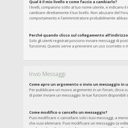
Qual è il mio livello e come faccio a cambiarlo?
I livelli, compaiono sotto al tuo nome utente, e indicano 
cambiare direttamente il tuo livello. Non abusare del Fo
comportamento e l’amministratore probabilmente abbasse
Perché quando clicco sul collegamento all’indirizz
Solo gli utenti registrati possono inviare messaggi di pos
funzione). Questo serve a prevenire un uso scorretto o m
Invio Messaggi
Come apro un argomento o invio un messaggio in 
Per pubblicare un nuovo argomento in un forum, clicca su
di poter inviare un messaggio: le tue funzioni disponibili
Come modifico o cancello un messaggio?
Puoi modificare o cancellare solo i tuoi messaggi, a me
che vuoi eliminare. Puoi modificare un messaggio (a volt