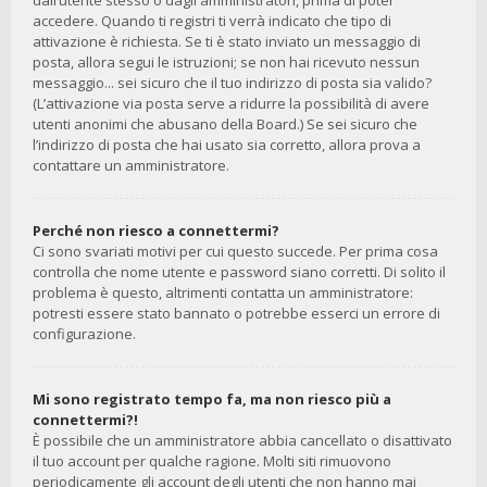
dall’utente stesso o dagli amministratori, prima di poter
accedere. Quando ti registri ti verrà indicato che tipo di
attivazione è richiesta. Se ti è stato inviato un messaggio di
posta, allora segui le istruzioni; se non hai ricevuto nessun
messaggio... sei sicuro che il tuo indirizzo di posta sia valido?
(L’attivazione via posta serve a ridurre la possibilità di avere
utenti anonimi che abusano della Board.) Se sei sicuro che
l’indirizzo di posta che hai usato sia corretto, allora prova a
contattare un amministratore.
Perché non riesco a connettermi?
Ci sono svariati motivi per cui questo succede. Per prima cosa
controlla che nome utente e password siano corretti. Di solito il
problema è questo, altrimenti contatta un amministratore:
potresti essere stato bannato o potrebbe esserci un errore di
configurazione.
Mi sono registrato tempo fa, ma non riesco più a
connettermi?!
È possibile che un amministratore abbia cancellato o disattivato
il tuo account per qualche ragione. Molti siti rimuovono
periodicamente gli account degli utenti che non hanno mai