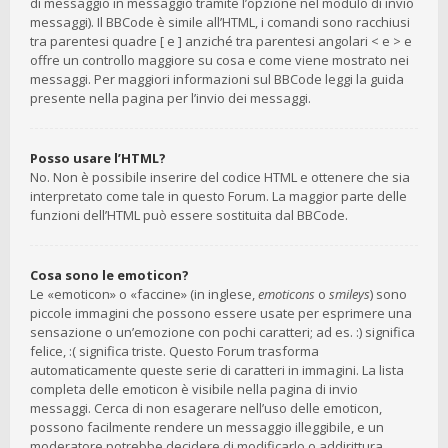
di messaggio in messaggio tramite l’opzione nel modulo di invio
messaggi). Il BBCode è simile all’HTML, i comandi sono racchiusi
tra parentesi quadre [ e ] anziché tra parentesi angolari < e > e
offre un controllo maggiore su cosa e come viene mostrato nei
messaggi. Per maggiori informazioni sul BBCode leggi la guida
presente nella pagina per l’invio dei messaggi.
Posso usare l’HTML?
No. Non è possibile inserire del codice HTML e ottenere che sia
interpretato come tale in questo Forum. La maggior parte delle
funzioni dell’HTML può essere sostituita dal BBCode.
Cosa sono le emoticon?
Le «emoticon» o «faccine» (in inglese,
emoticons
o
smileys
) sono
piccole immagini che possono essere usate per esprimere una
sensazione o un’emozione con pochi caratteri; ad es. :) significa
felice, :( significa triste. Questo Forum trasforma
automaticamente queste serie di caratteri in immagini. La lista
completa delle emoticon è visibile nella pagina di invio
messaggi. Cerca di non esagerare nell’uso delle emoticon,
possono facilmente rendere un messaggio illeggibile, e un
moderatore potrebbe decidere di modificarlo o addirittura