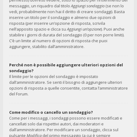
permesso) dovresti vedere, sotto lo spazio per l’inserimento del
messaggio, un riquadro dal titolo
Aggiungi sondaggio
(se non lo
vedi, probabilmente non hai il diritto di creare sondaggi). Basta
inserire un titolo per il sondaggio e almeno due opzioni di
risposta (per inserire un’opzione di risposta, scrivila
nell’apposito spazio e clicca su
Aggiungi un’opzione
). Puoi anche
stabilire i giorni di durata del sondaggio (0 per non porre limiti).
C’è un limite al numero di opzioni di risposta che puoi
aggiungere, stabilito dall’amministratore.
Perché non è possibile aggiungere ulteriori opzioni del
sondaggio?
Il limite per le opzioni del sondaggio è impostato
dall’amministratore. Se senti il bisogno di aggiungere ulteriori
opzioni di risposta a quelle consentite, contatta l’amministratore
del Forum.
Come modifico o cancello un sondaggio?
Come per i messaggi, i sondaggi possono essere modificati e
cancellati solo dai rispettivi autori, dai moderatori e
dall’amministratore. Per modificare un sondaggio, clicca sul
pulsante
Modifica
del primo messaggio (a cui è sempre