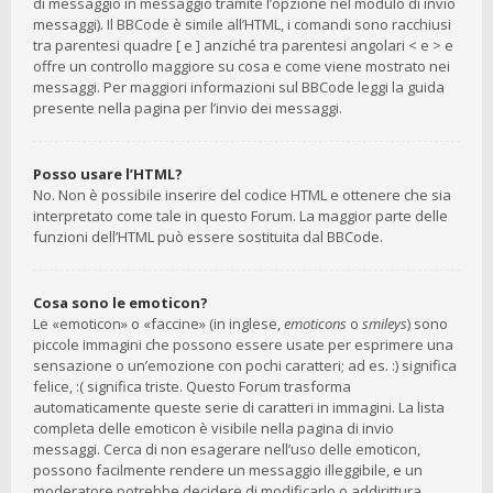
di messaggio in messaggio tramite l’opzione nel modulo di invio
messaggi). Il BBCode è simile all’HTML, i comandi sono racchiusi
tra parentesi quadre [ e ] anziché tra parentesi angolari < e > e
offre un controllo maggiore su cosa e come viene mostrato nei
messaggi. Per maggiori informazioni sul BBCode leggi la guida
presente nella pagina per l’invio dei messaggi.
Posso usare l’HTML?
No. Non è possibile inserire del codice HTML e ottenere che sia
interpretato come tale in questo Forum. La maggior parte delle
funzioni dell’HTML può essere sostituita dal BBCode.
Cosa sono le emoticon?
Le «emoticon» o «faccine» (in inglese,
emoticons
o
smileys
) sono
piccole immagini che possono essere usate per esprimere una
sensazione o un’emozione con pochi caratteri; ad es. :) significa
felice, :( significa triste. Questo Forum trasforma
automaticamente queste serie di caratteri in immagini. La lista
completa delle emoticon è visibile nella pagina di invio
messaggi. Cerca di non esagerare nell’uso delle emoticon,
possono facilmente rendere un messaggio illeggibile, e un
moderatore potrebbe decidere di modificarlo o addirittura