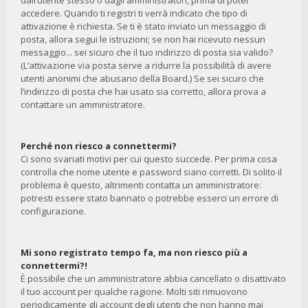
dall’utente stesso o dagli amministratori, prima di poter
accedere. Quando ti registri ti verrà indicato che tipo di
attivazione è richiesta. Se ti è stato inviato un messaggio di
posta, allora segui le istruzioni; se non hai ricevuto nessun
messaggio... sei sicuro che il tuo indirizzo di posta sia valido?
(L’attivazione via posta serve a ridurre la possibilità di avere
utenti anonimi che abusano della Board.) Se sei sicuro che
l’indirizzo di posta che hai usato sia corretto, allora prova a
contattare un amministratore.
Perché non riesco a connettermi?
Ci sono svariati motivi per cui questo succede. Per prima cosa
controlla che nome utente e password siano corretti. Di solito il
problema è questo, altrimenti contatta un amministratore:
potresti essere stato bannato o potrebbe esserci un errore di
configurazione.
Mi sono registrato tempo fa, ma non riesco più a
connettermi?!
È possibile che un amministratore abbia cancellato o disattivato
il tuo account per qualche ragione. Molti siti rimuovono
periodicamente gli account degli utenti che non hanno mai