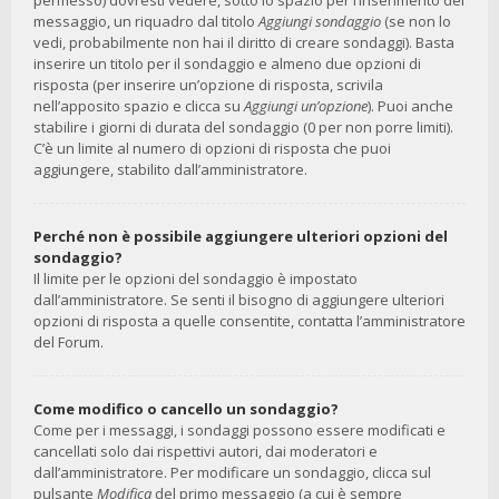
permesso) dovresti vedere, sotto lo spazio per l’inserimento del
messaggio, un riquadro dal titolo
Aggiungi sondaggio
(se non lo
vedi, probabilmente non hai il diritto di creare sondaggi). Basta
inserire un titolo per il sondaggio e almeno due opzioni di
risposta (per inserire un’opzione di risposta, scrivila
nell’apposito spazio e clicca su
Aggiungi un’opzione
). Puoi anche
stabilire i giorni di durata del sondaggio (0 per non porre limiti).
C’è un limite al numero di opzioni di risposta che puoi
aggiungere, stabilito dall’amministratore.
Perché non è possibile aggiungere ulteriori opzioni del
sondaggio?
Il limite per le opzioni del sondaggio è impostato
dall’amministratore. Se senti il bisogno di aggiungere ulteriori
opzioni di risposta a quelle consentite, contatta l’amministratore
del Forum.
Come modifico o cancello un sondaggio?
Come per i messaggi, i sondaggi possono essere modificati e
cancellati solo dai rispettivi autori, dai moderatori e
dall’amministratore. Per modificare un sondaggio, clicca sul
pulsante
Modifica
del primo messaggio (a cui è sempre