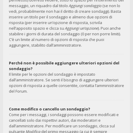
permesso) dovresti vedere, sotto lo spazio per l’inserimento del
messaggio, un riquadro dal titolo
Aggiungi sondaggio
(se non lo
vedi, probabilmente non hai il diritto di creare sondaggi). Basta
inserire un titolo per il sondaggio e almeno due opzioni di
risposta (per inserire un’opzione di risposta, scrivila
nell’apposito spazio e clicca su
Aggiungi un’opzione
). Puoi anche
stabilire i giorni di durata del sondaggio (0 per non porre limiti).
C’è un limite al numero di opzioni di risposta che puoi
aggiungere, stabilito dall’amministratore.
Perché non è possibile aggiungere ulteriori opzioni del
sondaggio?
Il limite per le opzioni del sondaggio è impostato
dall’amministratore. Se senti il bisogno di aggiungere ulteriori
opzioni di risposta a quelle consentite, contatta l’amministratore
del Forum.
Come modifico o cancello un sondaggio?
Come per i messaggi, i sondaggi possono essere modificati e
cancellati solo dai rispettivi autori, dai moderatori e
dall’amministratore. Per modificare un sondaggio, clicca sul
pulsante
Modifica
del primo messaggio (a cui è sempre