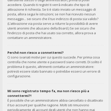
dall’utente stesso o dagli amministratori, prima di poter
accedere. Quando ti registri ti verrà indicato che tipo di
attivazione è richiesta. Se ti è stato inviato un messaggio di
posta, allora segui le istruzioni; se non hai ricevuto nessun
messaggio... sei sicuro che il tuo indirizzo di posta sia valido?
(L’attivazione via posta serve a ridurre la possibilità di avere
utenti anonimi che abusano della Board.) Se sei sicuro che
l’indirizzo di posta che hai usato sia corretto, allora prova a
contattare un amministratore.
Perché non riesco a connettermi?
Ci sono svariati motivi per cui questo succede. Per prima cosa
controlla che nome utente e password siano corretti. Di solito il
problema è questo, altrimenti contatta un amministratore:
potresti essere stato bannato o potrebbe esserci un errore di
configurazione.
Mi sono registrato tempo fa, ma non riesco più a
connettermi?!
È possibile che un amministratore abbia cancellato o disattivato
il tuo account per qualche ragione. Molti siti rimuovono
periodicamente gli account degli utenti che non hanno mai