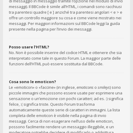
di messaggio in messaggio tramite l’opzione nel modulo di invio
messaggi). Il BBCode è simile all’HTML, i comandi sono racchiusi
tra parentesi quadre [ e ] anziché tra parentesi angolari < e > e
offre un controllo maggiore su cosa e come viene mostrato nei
messaggi. Per maggiori informazioni sul BBCode leggi la guida
presente nella pagina per l’invio dei messaggi.
Posso usare l’HTML?
No. Non è possibile inserire del codice HTML e ottenere che sia
interpretato come tale in questo Forum. La maggior parte delle
funzioni dell’HTML può essere sostituita dal BBCode.
Cosa sono le emoticon?
Le «emoticon» o «faccine» (in inglese,
emoticons
o
smileys
) sono
piccole immagini che possono essere usate per esprimere una
sensazione o un’emozione con pochi caratteri; ad es. :) significa
felice, :( significa triste. Questo Forum trasforma
automaticamente queste serie di caratteri in immagini. La lista
completa delle emoticon è visibile nella pagina di invio
messaggi. Cerca di non esagerare nell’uso delle emoticon,
possono facilmente rendere un messaggio illeggibile, e un
moderatore potrebbe decidere di modificarlo o addirittura